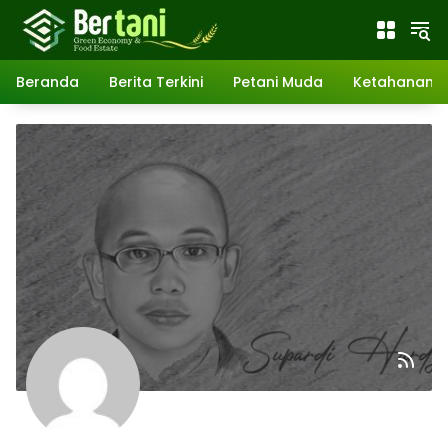
Langsung
ke
konten
Beranda
Berita Terkini
Petani Muda
Ketahanan 