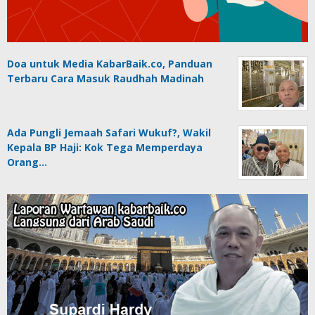
Doa untuk Media KabarBaik.co, Panduan
Terbaru Cara Masuk Raudhah Madinah
Ada Pungli Jemaah Safari Wukuf?, Wakil
Kepala BP Haji: Kok Tega Memperdaya
Orang…