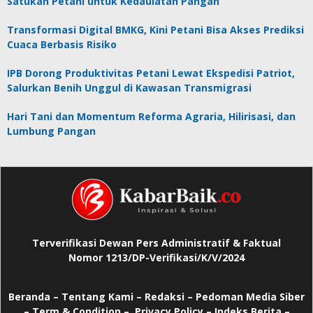
Satukan Petani untuk Kedaulatan Pangan
Transformasi Digital BMKG, Kini Petani Bisa Akses Prediksi
Cuaca Berbasis Risiko
IPB Dorong Produktivitas Petani Lewat Ekspedisi Patriot,
Salurkan Benih Unggul di Kawasan Transmigrasi
Hari Tani dan Momentum Reforma Agraria, Hilirisasi, dan
Lumbung Pangan
Terverifikasi Dewan Pers Administratif & Faktual
Nomor 1213/DP-Verifikasi/K/V/2024
Beranda
–
Tentang Kami –
Redaksi –
Pedoman Media Siber
–
Term & Condition –
Privacy Policy
–
Indeks Berita –