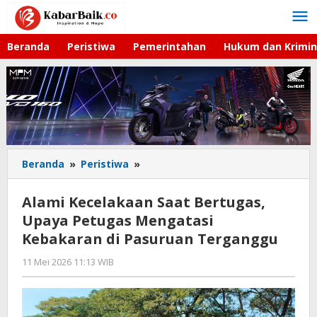
Lewati
ke
konten
Beranda
Peristiwa
Pemerintahan
Hukum dan Krimin
Beranda
»
Peristiwa
»
Alami
Kecelakaan
Saat
Alami Kecelakaan Saat Bertugas,
Bertugas,
Upaya Petugas Mengatasi
Upaya
Kebakaran di Pasuruan Terganggu
Petugas
Mengatasi
11 Mei 2026 11:13 WIB
oleh
Kebakaran
Faisal
di
Pasuruan
Terganggu