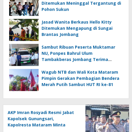
Ditemukan Meninggal Tergantung di
Pohon Sukun
Jasad Wanita Berkaus Hello Kitty
Ditemukan Mengapung di Sungai
Brantas Jombang
Sambut Ribuan Peserta Muktamar
NU, Ponpes Bahrul Ulum
Tambakberas Jombang Terima
Wakaf Dua Ambulans dari YANMU
Wagub NTB dan Wali Kota Mataram
Pimpin Gerakan Pembagian Bendera
Merah Putih Sambut HUT RI ke-81
AKP Imran Rosyadi Resmi Jabat
Kapolsek Gunungsari,
Kapolresta Mataram Minta
Cepat Beradaptasi