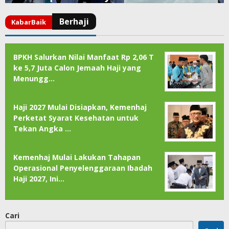
BPKH Salurkan Nilai Manfaat Rp 2,06 T
ke 5,7 Juta Calon Jemaah Haji yang
Menungg…
Haji 2027 Mulai Disiapkan, Kemenhaj
Perketat Syarat Kesehatan untuk
Tekan Angka …
Kemenhaj Mulai Lakukan Tahapan
Operasional Penyelenggaraan Ibadah
Haji 2027, Ini…
Cari