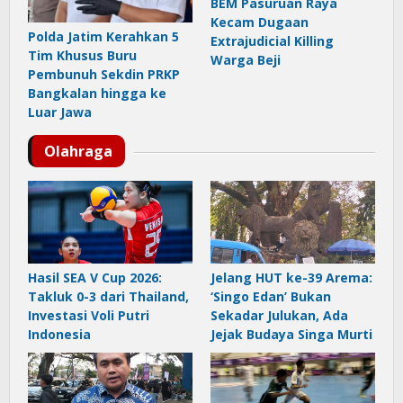
BEM Pasuruan Raya
Kecam Dugaan
Polda Jatim Kerahkan 5
Extrajudicial Killing
Tim Khusus Buru
Warga Beji
Pembunuh Sekdin PRKP
Bangkalan hingga ke
Luar Jawa
Olahraga
Hasil SEA V Cup 2026:
Jelang HUT ke-39 Arema:
Takluk 0-3 dari Thailand,
‘Singo Edan’ Bukan
Investasi Voli Putri
Sekadar Julukan, Ada
Indonesia
Jejak Budaya Singa Murti