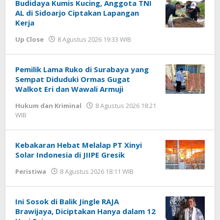
Budidaya Kumis Kucing, Anggota TNI
AL di Sidoarjo Ciptakan Lapangan
Kerja
Up Close
8 Agustus 2026 19:33 WIB
oleh
Andika
DP
Pemilik Lama Ruko di Surabaya yang
Sempat Diduduki Ormas Gugat
Walkot Eri dan Wawali Armuji
Hukum dan Kriminal
8 Agustus 2026 18:21
WIB
oleh
Imam
WD
Kebakaran Hebat Melalap PT Xinyi
Solar Indonesia di JIIPE Gresik
Peristiwa
8 Agustus 2026 18:11 WIB
oleh
Andika
DP
Ini Sosok di Balik Jingle RAJA
Brawijaya, Diciptakan Hanya dalam 12