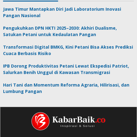
Jawa Timur Mantapkan Diri Jadi Laboratorium Inovasi
Pangan Nasional
Pengukuhkan DPN HKTI 2025–2030: Akhiri Dualisme,
Satukan Petani untuk Kedaulatan Pangan
Transformasi Digital BMKG, Kini Petani Bisa Akses Prediksi
Cuaca Berbasis Risiko
IPB Dorong Produktivitas Petani Lewat Ekspedisi Patriot,
Salurkan Benih Unggul di Kawasan Transmigrasi
Hari Tani dan Momentum Reforma Agraria, Hilirisasi, dan
Lumbung Pangan