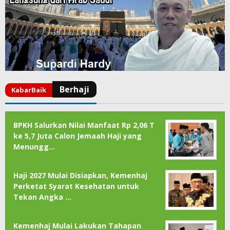
BPKH Salurkan Nilai Manfaat Rp 2,06 T
ke 5,7 Juta Calon Jemaah Haji yang
Menungg…
Haji 2027 Mulai Disiapkan, Kemenhaj
Perketat Syarat Kesehatan untuk
Tekan Angka …
Kemenhaj Mulai Lakukan Tahapan