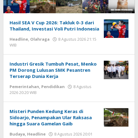
KABARBAIK.CO
Hasil SEA V Cup 2026: Takluk 0-3 dari
Thailand, Investasi Voli Putri Indonesia
Headline
,
Olahraga
8 Agustus 2026 21:15
WIB
oleh
Hardy
Industri Gresik Tumbuh Pesat, Menko
PM Dorong Lulusan SMK Pesantren
Terserap Dunia Kerja
Pemerintahan
,
Pendidikan
8 Agustus
2026 20:20 WIB
oleh
Andika
DP
Misteri Punden Kedung Keras di
Sidoarjo, Penampakan Ular Raksasa
hingga Suara Gamelan Gaib
Budaya
,
Headline
8 Agustus 2026 20:01