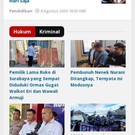
Hari Saja
Pendidikan
8 Agustus 2026 18:05 WIB
oleh
Imam
WD
Pemilik Lama Ruko di
Pembunuh Nenek Nurani
Surabaya yang Sempat
Ditangkap, Ternyata Ini
Diduduki Ormas Gugat
Modusnya
Walkot Eri dan Wawali
Armuji