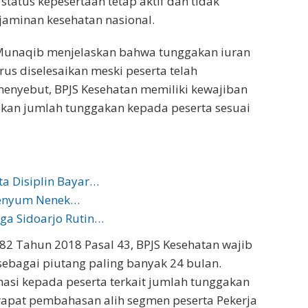
tatus kepesertaan tetap aktif dan tidak
aminan kesehatan nasional.
 Munaqib menjelaskan bahwa tunggakan iuran
us diselesaikan meski peserta telah
menyebut, BPJS Kesehatan memiliki kewajiban
kan jumlah tunggakan kepada peserta sesuai
ta Disiplin Bayar…
 Senyum Nenek…
rga Sidoarjo Rutin…
82 Tahun 2018 Pasal 43, BPJS Kesehatan wajib
ebagai piutang paling banyak 24 bulan.
asi kepada peserta terkait jumlah tunggakan
 rapat pembahasan alih segmen peserta Pekerja