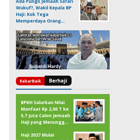
Ada Pungli Jemaah Safari
Wukuf?, Wakil Kepala BP
Haji: Kok Tega
Memperdaya Orang…
BPKH Salurkan Nilai
Manfaat Rp 2,06 T ke
5,7 Juta Calon Jemaah
Haji yang Menungg…
Haji 2027 Mulai