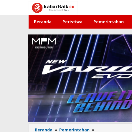
Lewati
ke
konten
Beranda
Peristiwa
Pemerintahan
Beranda
»
Pemerintahan
»
BPJS