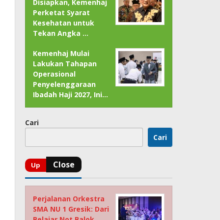
Disiapkan, Kemenhaj
Perketat Syarat
Kesehatan untuk
Tekan Angka …
Kemenhaj Mulai
Lakukan Tahapan
Operasional
Penyelenggaraan
Ibadah Haji 2027, Ini…
Cari
Cari
Perjalanan Orkestra
SMA NU 1 Gresik: Dari
Belajar Not Balok