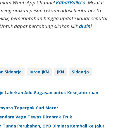
dalam WhatsApp Channel
KabarBaik.co
. Melalui
 mengirimkan pesan rekomendasi berita-berita
olitik, pemerintahan hingga update kabar seputar
Untuk dapat bergabung silakan klik
di sini
n Sidoarjo
Iuran JKN
JKN
Sidoarjo
jo Lahirkan Adu Gagasan untuk Kesejahteraan
ernyata Tepergok Curi Motor
gendara Vega Tewas Ditabrak Truk
n Tunda Perubahan, OPD Diminta Kembali ke Jalur