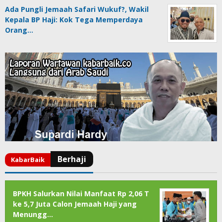
Ada Pungli Jemaah Safari Wukuf?, Wakil
Kepala BP Haji: Kok Tega Memperdaya
Orang…
BPKH Salurkan Nilai Manfaat Rp 2,06 T
ke 5,7 Juta Calon Jemaah Haji yang
Menungg…