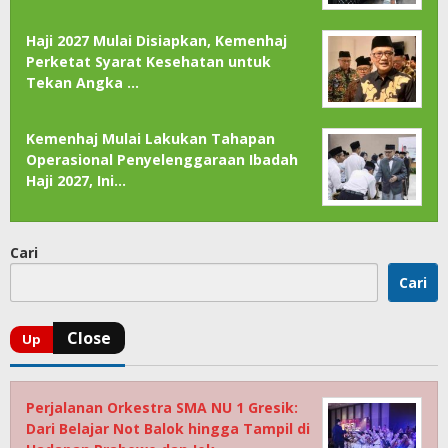
Haji 2027 Mulai Disiapkan, Kemenhaj
Perketat Syarat Kesehatan untuk
Tekan Angka …
Kemenhaj Mulai Lakukan Tahapan
Operasional Penyelenggaraan Ibadah
Haji 2027, Ini…
Cari
Cari
Perjalanan Orkestra SMA NU 1 Gresik:
Dari Belajar Not Balok hingga Tampil di