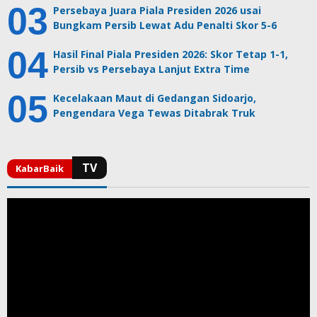
Persebaya Juara Piala Presiden 2026 usai
Bungkam Persib Lewat Adu Penalti Skor 5-6
Hasil Final Piala Presiden 2026: Skor Tetap 1-1,
Persib vs Persebaya Lanjut Extra Time
Kecelakaan Maut di Gedangan Sidoarjo,
Pengendara Vega Tewas Ditabrak Truk