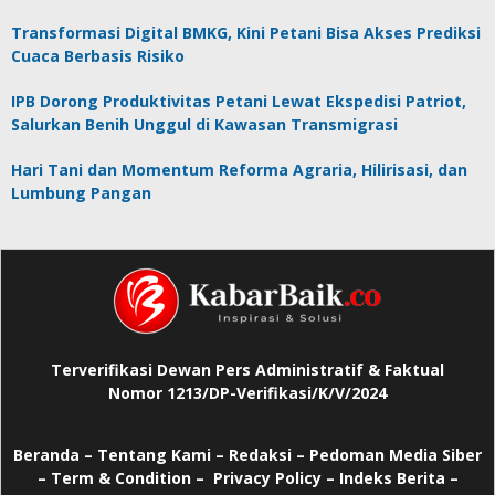
Transformasi Digital BMKG, Kini Petani Bisa Akses Prediksi
Cuaca Berbasis Risiko
IPB Dorong Produktivitas Petani Lewat Ekspedisi Patriot,
Salurkan Benih Unggul di Kawasan Transmigrasi
Hari Tani dan Momentum Reforma Agraria, Hilirisasi, dan
Lumbung Pangan
Terverifikasi Dewan Pers Administratif & Faktual
Nomor 1213/DP-Verifikasi/K/V/2024
Beranda
–
Tentang Kami –
Redaksi –
Pedoman Media Siber
–
Term & Condition –
Privacy Policy
–
Indeks Berita –