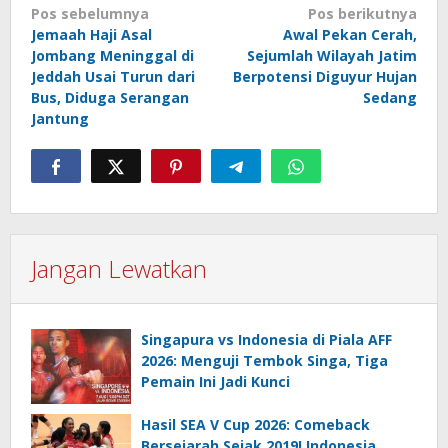
Navigasi
Pos sebelumnya
Pos berikutnya
Jemaah Haji Asal
Awal Pekan Cerah,
pos
Jombang Meninggal di
Sejumlah Wilayah Jatim
Jeddah Usai Turun dari
Berpotensi Diguyur Hujan
Bus, Diduga Serangan
Sedang
Jantung
Jangan Lewatkan
Singapura vs Indonesia di Piala AFF
2026: Menguji Tembok Singa, Tiga
Pemain Ini Jadi Kunci
Hasil SEA V Cup 2026: Comeback
Bersejarah Sejak 2019! Indonesia