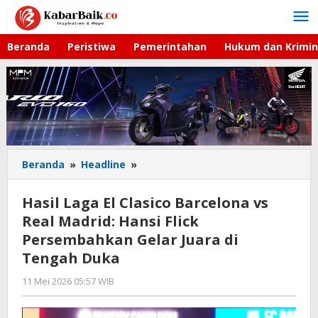
Lewati
ke
konten
Beranda
Peristiwa
Pemerintahan
Hukum dan Krimin
Beranda
»
Headline
»
Hasil
Laga
El
Hasil Laga El Clasico Barcelona vs
Clasico
Real Madrid: Hansi Flick
Barcelona
Persembahkan Gelar Juara di
vs
Real
Tengah Duka
Madrid:
11 Mei 2026 05:57 WIB
oleh
Hansi
Hardy
Flick
Persembahkan