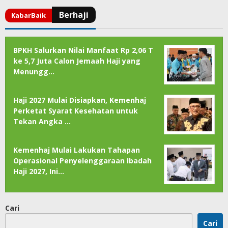
BPKH Salurkan Nilai Manfaat Rp 2,06 T
ke 5,7 Juta Calon Jemaah Haji yang
Menungg…
Haji 2027 Mulai Disiapkan, Kemenhaj
Perketat Syarat Kesehatan untuk
Tekan Angka …
Kemenhaj Mulai Lakukan Tahapan
Operasional Penyelenggaraan Ibadah
Haji 2027, Ini…
Cari
Cari