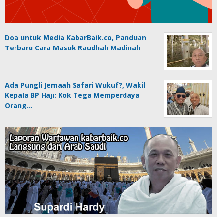
Doa untuk Media KabarBaik.co, Panduan
Terbaru Cara Masuk Raudhah Madinah
Ada Pungli Jemaah Safari Wukuf?, Wakil
Kepala BP Haji: Kok Tega Memperdaya
Orang…