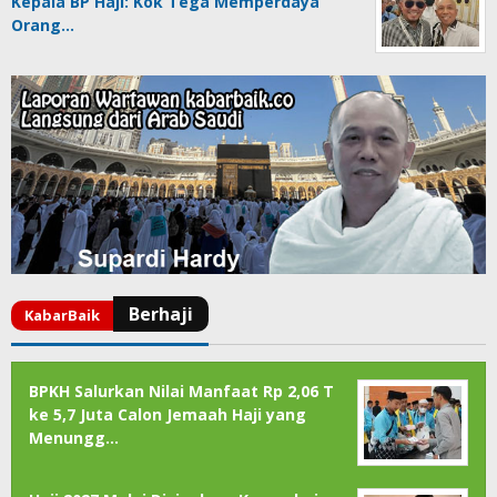
Kepala BP Haji: Kok Tega Memperdaya
Orang…
BPKH Salurkan Nilai Manfaat Rp 2,06 T
ke 5,7 Juta Calon Jemaah Haji yang
Menungg…