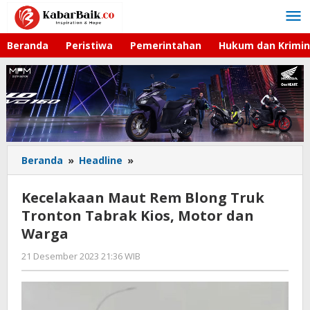
Lewati
ke
konten
Beranda
Peristiwa
Pemerintahan
Hukum dan Krimin
Beranda
»
Headline
»
Kecelakaan
Maut
Rem
Kecelakaan Maut Rem Blong Truk
Blong
Tronton Tabrak Kios, Motor dan
Truk
Warga
Tronton
Tabrak
21 Desember 2023 21:36 WIB
oleh
Kios,
Hardy
Motor
dan
Warga