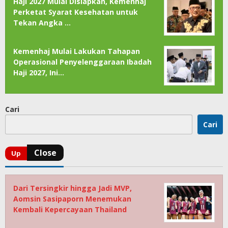
Haji 2027 Mulai Disiapkan, Kemenhaj
Perketat Syarat Kesehatan untuk
Tekan Angka …
Kemenhaj Mulai Lakukan Tahapan
Operasional Penyelenggaraan Ibadah
Haji 2027, Ini…
Cari
Cari
Dari Tersingkir hingga Jadi MVP,
Aomsin Sasipaporn Menemukan
Kembali Kepercayaan Thailand