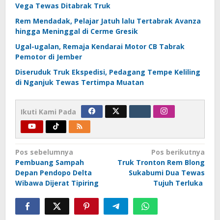
Vega Tewas Ditabrak Truk
Rem Mendadak, Pelajar Jatuh lalu Tertabrak Avanza
hingga Meninggal di Cerme Gresik
Ugal-ugalan, Remaja Kendarai Motor CB Tabrak
Pemotor di Jember
Diseruduk Truk Ekspedisi, Pedagang Tempe Keliling
di Nganjuk Tewas Tertimpa Muatan
Ikuti Kami Pada
Navigasi
Pos sebelumnya
Pos berikutnya
Pembuang Sampah
Truk Tronton Rem Blong
pos
Depan Pendopo Delta
Sukabumi Dua Tewas
Wibawa Dijerat Tipiring
Tujuh Terluka