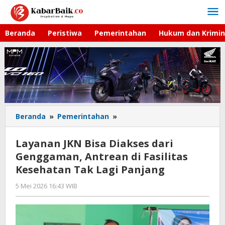
Lewati
ke
konten
Beranda
Peristiwa
Pemerintahan
Hukum dan Krimin
Beranda
»
Pemerintahan
»
Layanan
JKN
Bisa
Layanan JKN Bisa Diakses dari
Diakses
Genggaman, Antrean di Fasilitas
dari
Kesehatan Tak Lagi Panjang
Genggaman,
Antrean
5 Mei 2026 16:43 WIB
oleh
di
Imam
Fasilitas
WD
Kesehatan
Tak