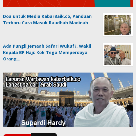
Doa untuk Media KabarBaik.co, Panduan
Terbaru Cara Masuk Raudhah Madinah
Ada Pungli Jemaah Safari Wukuf?, Wakil
Kepala BP Haji: Kok Tega Memperdaya
Orang…