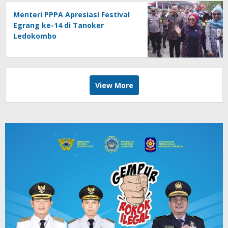
Menteri PPPA Apresiasi Festival
Egrang ke-14 di Tanoker
Ledokombo
View More