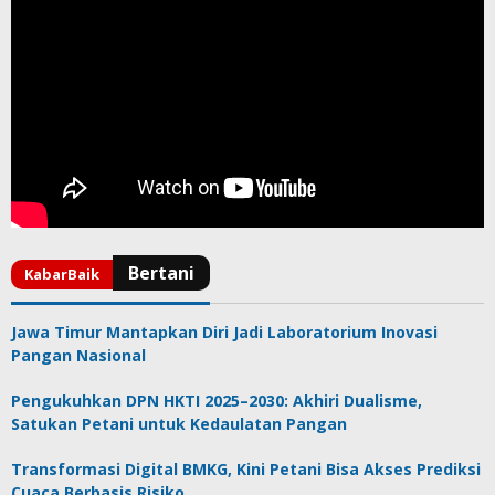
Jawa Timur Mantapkan Diri Jadi Laboratorium Inovasi
Pangan Nasional
Pengukuhkan DPN HKTI 2025–2030: Akhiri Dualisme,
Satukan Petani untuk Kedaulatan Pangan
Transformasi Digital BMKG, Kini Petani Bisa Akses Prediksi
Cuaca Berbasis Risiko