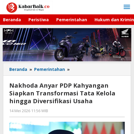
Lewati
ke
konten
Beranda
Peristiwa
Pemerintahan
Hukum dan Krimin
Beranda
»
Pemerintahan
»
Nakhoda
Anyar
PDP
Nakhoda Anyar PDP Kahyangan
Kahyangan
Siapkan Transformasi Tata Kelola
Siapkan
hingga Diversifikasi Usaha
Transformasi
Tata
14 Mei 2026 11:56 WIB
oleh
Kelola
Gagah
hingga
Saputra
Diversifikasi
Usaha