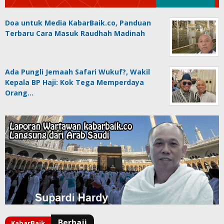
Doa untuk Media KabarBaik.co, Panduan
Terbaru Cara Masuk Raudhah Madinah
Ada Pungli Jemaah Safari Wukuf?, Wakil
Kepala BP Haji: Kok Tega Memperdaya
Orang…