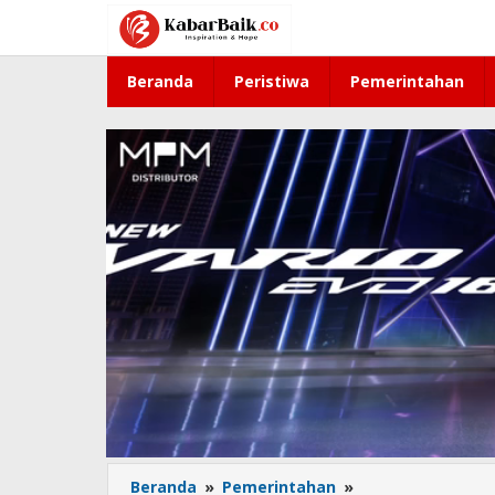
Lewati
ke
konten
Beranda
Peristiwa
Pemerintahan
Beranda
»
Pemerintahan
»
Pemkab