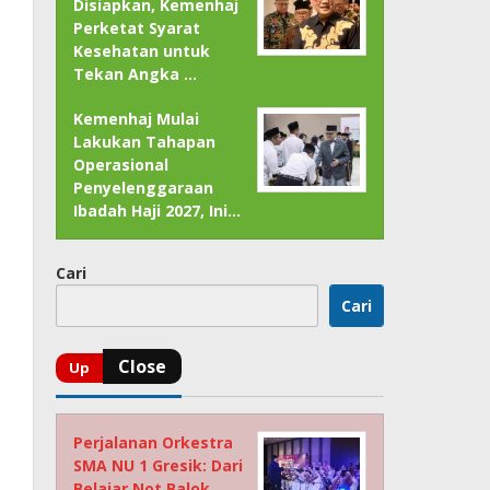
Disiapkan, Kemenhaj
Perketat Syarat
Kesehatan untuk
Tekan Angka …
Kemenhaj Mulai
Lakukan Tahapan
Operasional
Penyelenggaraan
Ibadah Haji 2027, Ini…
Cari
Cari
Perjalanan Orkestra
SMA NU 1 Gresik: Dari
Belajar Not Balok