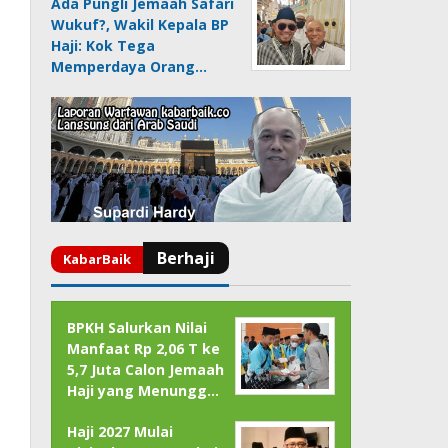
Ada Pungli Jemaah Safari
Wukuf?, Wakil Kepala BP
Haji: Kok Tega
Memperdaya Orang…
BPKH Salurkan Nilai
Manfaat Rp 2,06 T ke
5,7 Juta Calon Jemaah
Haji yang Menungg…
Haji 2027 Mulai