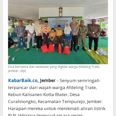
Jember
Doa bersama dan santunan yang digelar warga Afdeling Trate,
Jember. (Aji)
KabarBaik.co
, Jember
– Senyum semringah
terpancar dari wajah warga Afdeling Trate,
Kebun Kalisanen Kotta Blater, Desa
Curahnongko, Kecamatan Tempurejo, Jember.
Harapan mereka untuk menikmati aliran listrik
PLN akhirnya terwujud secara resmi.