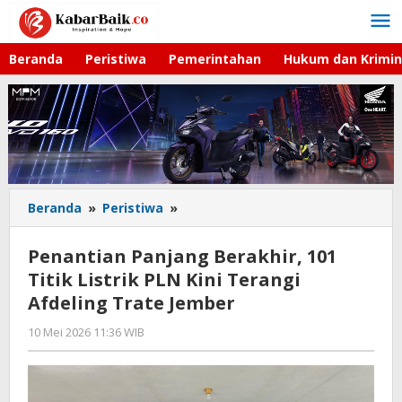
Lewati
ke
konten
Beranda
Peristiwa
Pemerintahan
Hukum dan Krimin
Beranda
»
Peristiwa
»
Penantian
Panjang
Berakhir,
Penantian Panjang Berakhir, 101
101
Titik Listrik PLN Kini Terangi
Titik
Afdeling Trate Jember
Listrik
PLN
10 Mei 2026 11:36 WIB
oleh
Kini
Andika
Terangi
DP
Afdeling
Trate