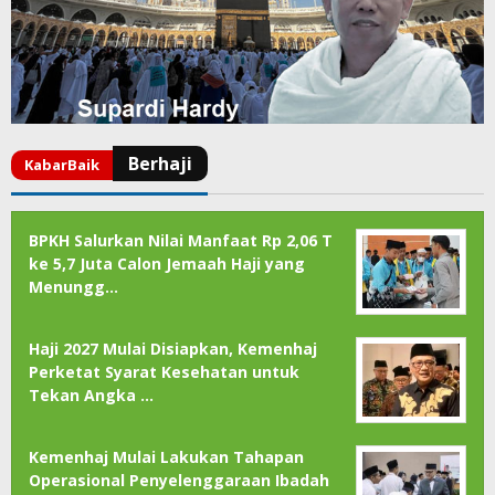
BPKH Salurkan Nilai Manfaat Rp 2,06 T
ke 5,7 Juta Calon Jemaah Haji yang
Menungg…
Haji 2027 Mulai Disiapkan, Kemenhaj
Perketat Syarat Kesehatan untuk
Tekan Angka …
Kemenhaj Mulai Lakukan Tahapan
Operasional Penyelenggaraan Ibadah