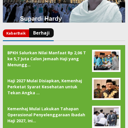
BPKH Salurkan Nilai Manfaat Rp 2,06 T
ke 5,7 Juta Calon Jemaah Haji yang
Menungg…
Haji 2027 Mulai Disiapkan, Kemenhaj
Perketat Syarat Kesehatan untuk
Tekan Angka …
Kemenhaj Mulai Lakukan Tahapan
Operasional Penyelenggaraan Ibadah
Haji 2027, Ini…