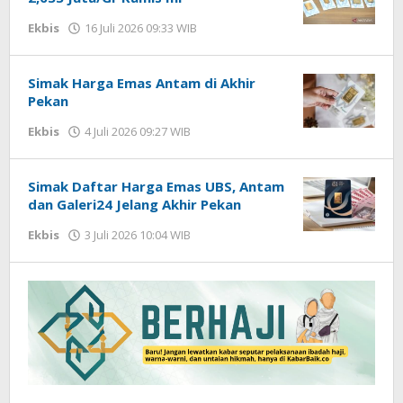
Ekbis
16 Juli 2026 09:33 WIB
oleh
Imam
WD
Simak Harga Emas Antam di Akhir
Pekan
Ekbis
4 Juli 2026 09:27 WIB
oleh
Imam
WD
Simak Daftar Harga Emas UBS, Antam
dan Galeri24 Jelang Akhir Pekan
Ekbis
3 Juli 2026 10:04 WIB
oleh
Imam
WD