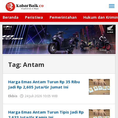
Lewati
ke
konten
Beranda
Peristiwa
Pemerintahan
Hukum dan Krimin
Tag:
Antam
Harga Emas Antam Turun Rp 35 Ribu
Jadi Rp 2,605 Juta/Gr Jumat Ini
Ekbis
24 Juli 2026 10:05 WIB
oleh
Imam
WD
Harga Emas Antam Turun Tipis Jadi Rp
2,633 Juta/Gr Kamis Ini