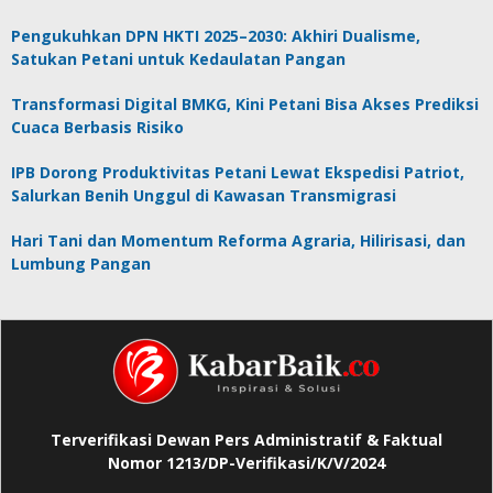
Pengukuhkan DPN HKTI 2025–2030: Akhiri Dualisme,
Satukan Petani untuk Kedaulatan Pangan
Transformasi Digital BMKG, Kini Petani Bisa Akses Prediksi
Cuaca Berbasis Risiko
IPB Dorong Produktivitas Petani Lewat Ekspedisi Patriot,
Salurkan Benih Unggul di Kawasan Transmigrasi
Hari Tani dan Momentum Reforma Agraria, Hilirisasi, dan
Lumbung Pangan
Terverifikasi Dewan Pers Administratif & Faktual
Nomor 1213/DP-Verifikasi/K/V/2024