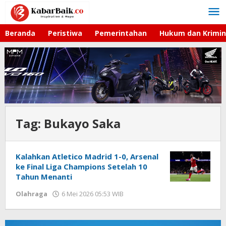
Lewati
ke
konten
Beranda
Peristiwa
Pemerintahan
Hukum dan Krimin
Tag:
Bukayo Saka
Kalahkan Atletico Madrid 1-0, Arsenal
ke Final Liga Champions Setelah 10
Tahun Menanti
Olahraga
6 Mei 2026 05:53 WIB
oleh
Imam
WD