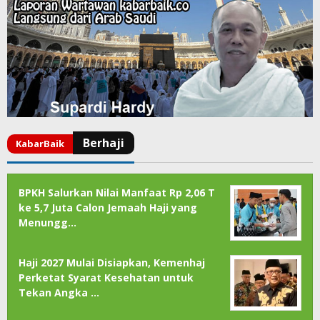
BPKH Salurkan Nilai Manfaat Rp 2,06 T
ke 5,7 Juta Calon Jemaah Haji yang
Menungg…
Haji 2027 Mulai Disiapkan, Kemenhaj
Perketat Syarat Kesehatan untuk
Tekan Angka …