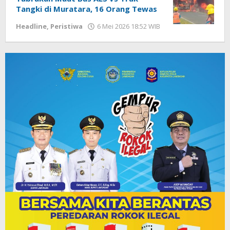
Tangki di Muratara, 16 Orang Tewas
Headline
,
Peristiwa
6 Mei 2026 18:52 WIB
oleh
Imam
WD