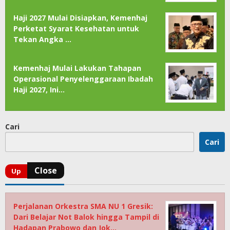
Haji 2027 Mulai Disiapkan, Kemenhaj
Perketat Syarat Kesehatan untuk
Tekan Angka …
Kemenhaj Mulai Lakukan Tahapan
Operasional Penyelenggaraan Ibadah
Haji 2027, Ini…
Cari
Cari
Perjalanan Orkestra SMA NU 1 Gresik:
Dari Belajar Not Balok hingga Tampil di
Hadapan Prabowo dan Jok…