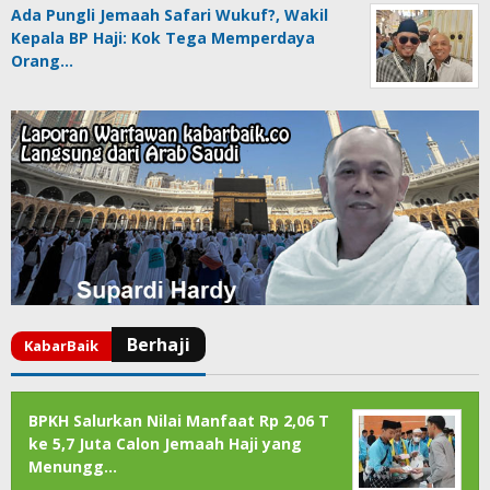
Ada Pungli Jemaah Safari Wukuf?, Wakil
Kepala BP Haji: Kok Tega Memperdaya
Orang…
BPKH Salurkan Nilai Manfaat Rp 2,06 T
ke 5,7 Juta Calon Jemaah Haji yang
Menungg…