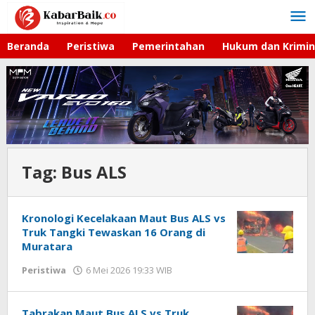
Lewati
ke
konten
Beranda
Peristiwa
Pemerintahan
Hukum dan Krimin
Tag:
Bus ALS
Kronologi Kecelakaan Maut Bus ALS vs
Truk Tangki Tewaskan 16 Orang di
Muratara
Peristiwa
6 Mei 2026 19:33 WIB
oleh
Imam
WD
Tabrakan Maut Bus ALS vs Truk