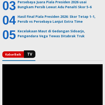
Persebaya Juara Piala Presiden 2026 usai
Bungkam Persib Lewat Adu Penalti Skor 5-6
Hasil Final Piala Presiden 2026: Skor Tetap 1-1,
Persib vs Persebaya Lanjut Extra Time
Kecelakaan Maut di Gedangan Sidoarjo,
Pengendara Vega Tewas Ditabrak Truk