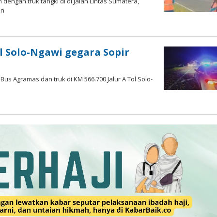
dengan truk tangki di di Jalan Lintas Sumatera,
an
l Solo-Ngawi gegara Sopir
Bus Agramas dan truk di KM 566.700 Jalur A Tol Solo-