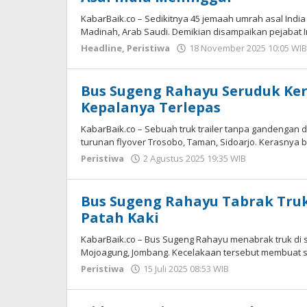
KabarBaik.co – Sedikitnya 45 jemaah umrah asal Ind
Madinah, Arab Saudi. Demikian disampaikan pejabat I
Headline
,
Peristiwa
18 November 2025 10:05 WIB
Bus Sugeng Rahayu Seruduk Kera
Kepalanya Terlepas
KabarBaik.co – Sebuah truk trailer tanpa gandengan 
turunan flyover Trosobo, Taman, Sidoarjo. Kerasnya 
Peristiwa
2 Agustus 2025 19:35 WIB
oleh
Imam
WD
Bus Sugeng Rahayu Tabrak Truk
Patah Kaki
KabarBaik.co – Bus Sugeng Rahayu menabrak truk di s
Mojoagung, Jombang. Kecelakaan tersebut membuat s
Peristiwa
15 Juli 2025 08:53 WIB
oleh
Imam
WD