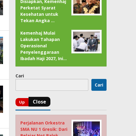
Disiapkan, Kemenhaj
Perketat Syarat
Kesehatan untuk
Tekan Angka …
Kemenhaj Mulai
Lakukan Tahapan
Operasional
Penyelenggaraan
Ibadah Haji 2027, Ini…
Cari
Cari
Perjalanan Orkestra
SMA NU 1 Gresik: Dari
Belajar Not Balok