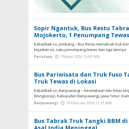
Sopir Ngantuk, Bus Restu Tabra
Mojokerto, 1 Penumpang Tewa
KabarBaik.co, Jombang – Bus Restu menabrak truk be
kejadian ini, satu penumpang tewas dan tiga lainnya
Peristiwa
7 Maret 2026 13:03 WIB
oleh
Imam
WD
Bus Pariwisata dan Truk Fuso T
Truk Tewas di Lokasi
KabarBaik.co, Banyuwangi – Kecelakaan lalu lintas ter
Wongsorejo, Kabupaten Banyuwangi, Jawa Timur, Kamis
Banyuwangi
19 Februari 2026 11:33 WIB
oleh
Gagah
Saputr
Bus Tabrak Truk Tangki BBM d
Asal India Meninggal