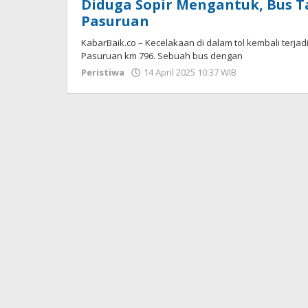
Diduga Sopir Mengantuk, Bus T
Pasuruan
KabarBaik.co – Kecelakaan di dalam tol kembali terjadi 
Pasuruan km 796. Sebuah bus dengan
Peristiwa
14 April 2025 10:37 WIB
oleh
Faisal