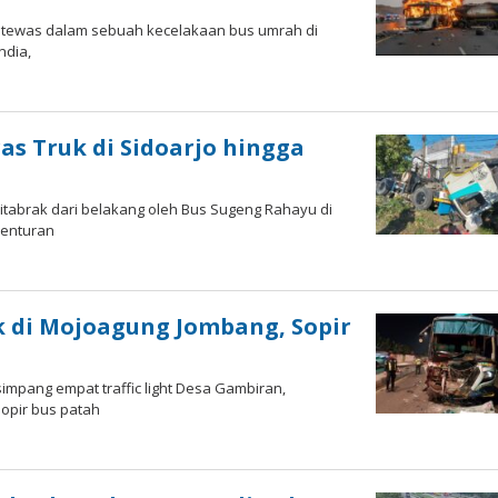
ia tewas dalam sebuah kecelakaan bus umrah di
ndia,
oleh
Imam
WD
s Truk di Sidoarjo hingga
ditabrak dari belakang oleh Bus Sugeng Rahayu di
benturan
 di Mojoagung Jombang, Sopir
impang empat traffic light Desa Gambiran,
opir bus patah