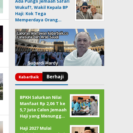
Ada Pungli Jemaah Safari
Wukuf?, Wakil Kepala BP
Haji: Kok Tega
Memperdaya Orang…
BPKH Salurkan Nilai
Manfaat Rp 2,06 T ke
5,7 Juta Calon Jemaah
Haji yang Menungg…
Haji 2027 Mulai