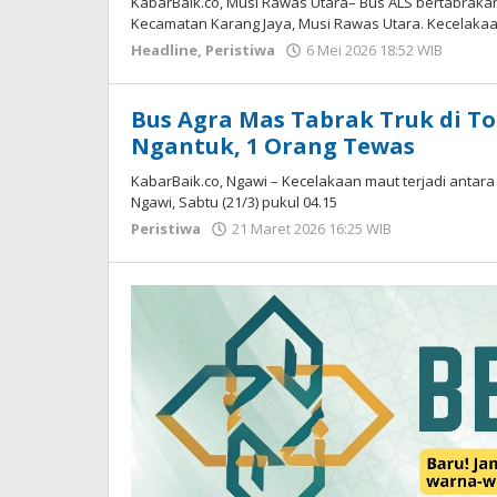
KabarBaik.co, Musi Rawas Utara– Bus ALS bertabrakan 
Kecamatan Karang Jaya, Musi Rawas Utara. Kecelaka
Headline
,
Peristiwa
6 Mei 2026 18:52 WIB
oleh
Imam
WD
Bus Agra Mas Tabrak Truk di To
Ngantuk, 1 Orang Tewas
KabarBaik.co, Ngawi – Kecelakaan maut terjadi antara 
Ngawi, Sabtu (21/3) pukul 04.15
Peristiwa
21 Maret 2026 16:25 WIB
oleh
Imam
WD