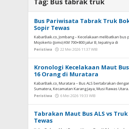
Tag:
Bus tabrak truk
Bus Pariwisata Tabrak Truk Bo
Sopir Tewas
KabarBaik.co, Jombang – Kecelakaan melibatkan bus pa
Mojokerto (Jomo) KM 700+800 jalur B, tepatnya di
Peristiwa
22 Mei 2026 11:37 WIB
oleh
Imam
WD
Kronologi Kecelakaan Maut Bus
16 Orang di Muratara
KabarBaik.co, Muratara – Bus ALS bertabrakan dengan
Sumatera, Kecamatan Karang Jaya, Musi Rawas Utara.
Peristiwa
6 Mei 2026 19:33 WIB
oleh
Imam
WD
Tabrakan Maut Bus ALS vs Truk
Tewas