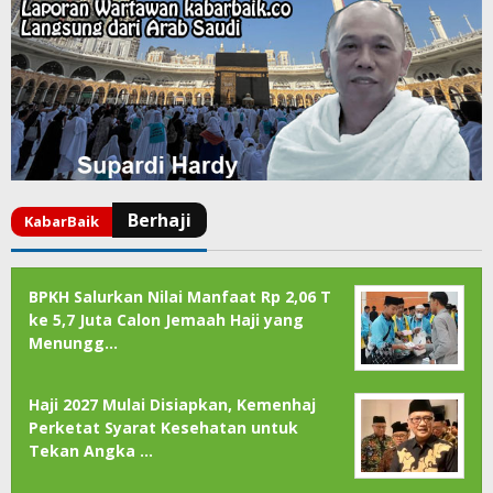
BPKH Salurkan Nilai Manfaat Rp 2,06 T
ke 5,7 Juta Calon Jemaah Haji yang
Menungg…
Haji 2027 Mulai Disiapkan, Kemenhaj
Perketat Syarat Kesehatan untuk
Tekan Angka …