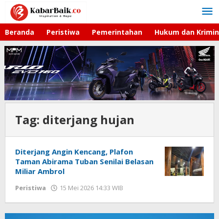
Lewati
ke
konten
Beranda
Peristiwa
Pemerintahan
Hukum dan Krimin
Tag:
diterjang hujan
Diterjang Angin Kencang, Plafon
Taman Abirama Tuban Senilai Belasan
Miliar Ambrol
Peristiwa
15 Mei 2026 14:33 WIB
oleh
Faisal