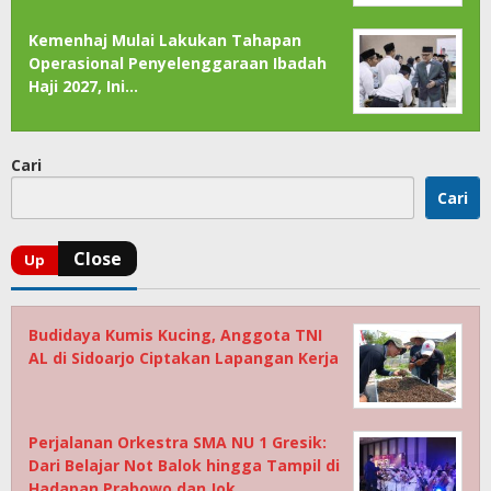
Kemenhaj Mulai Lakukan Tahapan
Operasional Penyelenggaraan Ibadah
Haji 2027, Ini…
Cari
Cari
Budidaya Kumis Kucing, Anggota TNI
AL di Sidoarjo Ciptakan Lapangan Kerja
Perjalanan Orkestra SMA NU 1 Gresik:
Dari Belajar Not Balok hingga Tampil di
Hadapan Prabowo dan Jok…