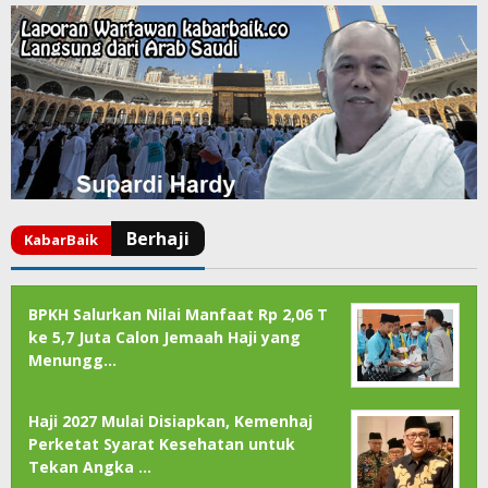
BPKH Salurkan Nilai Manfaat Rp 2,06 T
ke 5,7 Juta Calon Jemaah Haji yang
Menungg…
Haji 2027 Mulai Disiapkan, Kemenhaj
Perketat Syarat Kesehatan untuk
Tekan Angka …