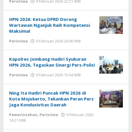
Peristiwa
9 Februari 2026 22:21 WIB
oleh
Imam
WD
HPN 2026: Ketua DPRD Dorong
Wartawan Nganjuk Raih Kompetensi
Maksimal
Peristiwa
9 Februari 2026 20:40 WIB
oleh
Imam
WD
Kapolres Jombang Hadiri Syukuran
HPN 2026, Tegaskan Sinergi Pers-Polisi
Peristiwa
9 Februari 2026 15:04 WIB
oleh
Imam
WD
Ning Ita Hadiri Puncak HPN 2026 di
Kota Mojokerto, Tekankan Peran Pers
Jaga Kondusivitas Daerah
Pemerintahan
,
Peristiwa
9 Februari 2026
14:21 WIB
oleh
Imam
WD