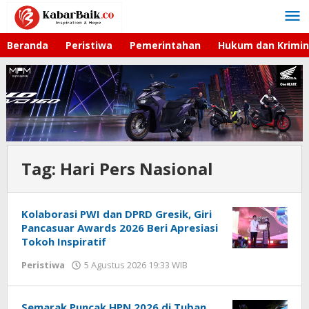
Lewati
ke
konten
Beranda
Peristiwa
Pemerintahan
Hukum dan Krimin
Tag:
Hari Pers Nasional
Kolaborasi PWI dan DPRD Gresik, Giri
Pancasuar Awards 2026 Beri Apresiasi
Tokoh Inspiratif
Peristiwa
5 Agustus 2026 19:33 WIB
oleh
Andika
DP
Semarak Puncak HPN 2026 di Tuban,