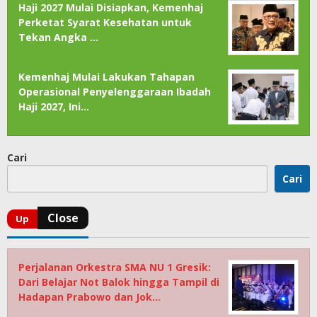
Haji 2027 Mulai Disiapkan, Kemenhaj
Perketat Syarat Kesehatan untuk
Tekan Angka …
Kemenhaj Mulai Lakukan Tahapan
Operasional Penyelenggaraan Ibadah
Haji 2027, Ini…
Cari
Cari
Perjalanan Orkestra SMA NU 1 Gresik:
Dari Belajar Not Balok hingga Tampil di
Hadapan Prabowo dan Jok…