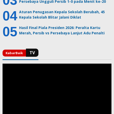
Persebaya Ungguli Persib 1-0 pada Menit ke-20
Aturan Penugasan Kepala Sekolah Berubah, 45
Kepala Sekolah Blitar Jalani Diklat
Hasil Final Piala Presiden 2026: Peralta Kartu
Merah, Persib vs Persebaya Lanjut Adu Penalti