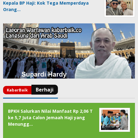
Kepala BP Haji: Kok Tega Memperdaya
Orang…
BPKH Salurkan Nilai Manfaat Rp 2,06 T
ke 5,7 Juta Calon Jemaah Haji yang
Menungg…