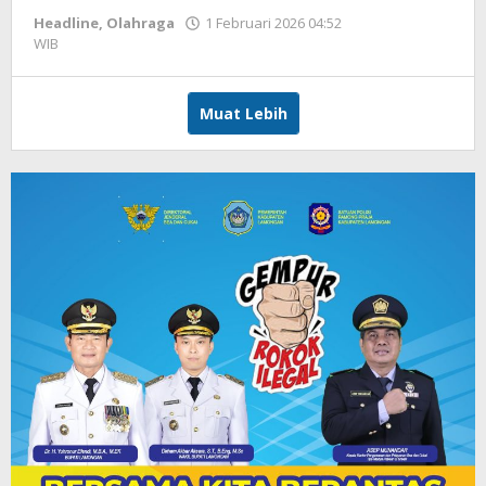
Headline
,
Olahraga
1 Februari 2026 04:52
WIB
oleh
Hardy
Muat Lebih