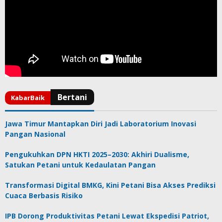
Jawa Timur Mantapkan Diri Jadi Laboratorium Inovasi
Pangan Nasional
Pengukuhkan DPN HKTI 2025–2030: Akhiri Dualisme,
Satukan Petani untuk Kedaulatan Pangan
Transformasi Digital BMKG, Kini Petani Bisa Akses Prediksi
Cuaca Berbasis Risiko
IPB Dorong Produktivitas Petani Lewat Ekspedisi Patriot,