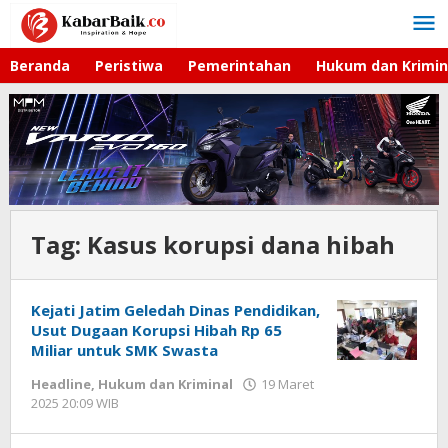
Lewati
ke
konten
Beranda
Peristiwa
Pemerintahan
Hukum dan Krimin
Tag:
Kasus korupsi dana hibah
Kejati Jatim Geledah Dinas Pendidikan,
Usut Dugaan Korupsi Hibah Rp 65
Miliar untuk SMK Swasta
Headline
,
Hukum dan Kriminal
19 Maret
2025 20:09 WIB
oleh
Gagah
Saputra