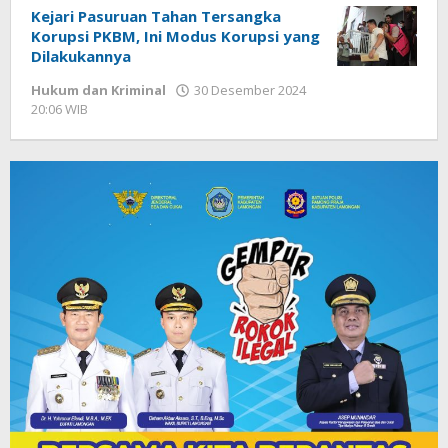
Kejari Pasuruan Tahan Tersangka
Korupsi PKBM, Ini Modus Korupsi yang
Dilakukannya
Hukum dan Kriminal
30 Desember 2024
20:06 WIB
oleh
Faisal