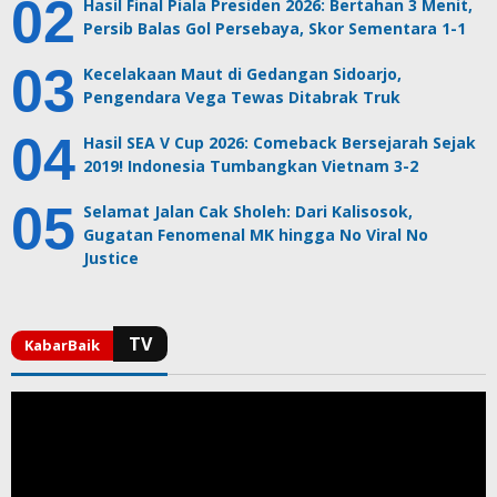
Hasil Final Piala Presiden 2026: Bertahan 3 Menit,
Persib Balas Gol Persebaya, Skor Sementara 1-1
Kecelakaan Maut di Gedangan Sidoarjo,
Pengendara Vega Tewas Ditabrak Truk
Hasil SEA V Cup 2026: Comeback Bersejarah Sejak
2019! Indonesia Tumbangkan Vietnam 3-2
Selamat Jalan Cak Sholeh: Dari Kalisosok,
Gugatan Fenomenal MK hingga No Viral No
Justice