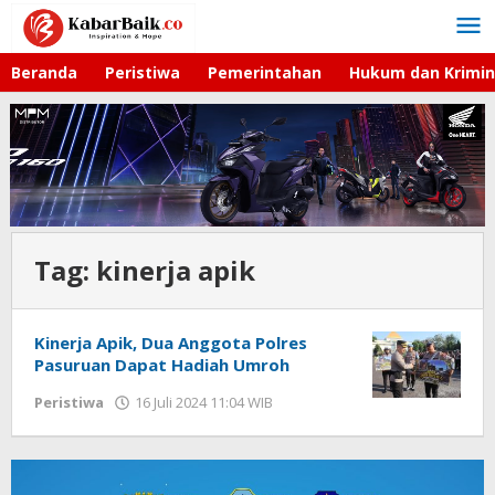
Lewati
ke
konten
Beranda
Peristiwa
Pemerintahan
Hukum dan Krimin
Tag:
kinerja apik
Kinerja Apik, Dua Anggota Polres
Pasuruan Dapat Hadiah Umroh
Peristiwa
16 Juli 2024 11:04 WIB
oleh
Andika
DP