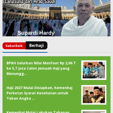
BPKH Salurkan Nilai Manfaat Rp 2,06 T
ke 5,7 Juta Calon Jemaah Haji yang
Menungg…
Haji 2027 Mulai Disiapkan, Kemenhaj
Perketat Syarat Kesehatan untuk
Tekan Angka …
Kemenhaj Mulai Lakukan Tahapan