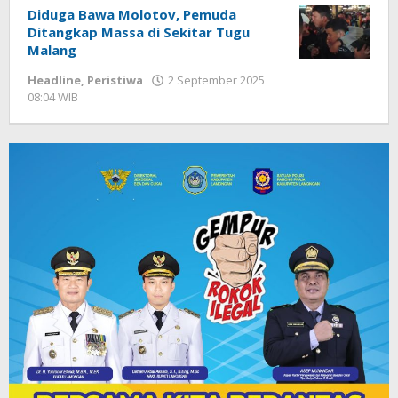
Diduga Bawa Molotov, Pemuda
Ditangkap Massa di Sekitar Tugu
Malang
Headline
,
Peristiwa
2 September 2025
08:04 WIB
oleh
Andika
DP