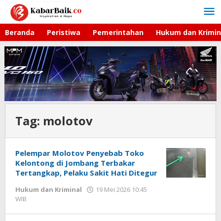
Lewati
ke
konten
Beranda
Peristiwa
Pemerintahan
Hukum dan Krimin
Tag:
molotov
Pelempar Molotov Penyebab Toko
Kelontong di Jombang Terbakar
Tertangkap, Pelaku Sakit Hati Ditegur
Hukum dan Kriminal
19 Mei 2026 10:45
WIB
oleh
Imam
WD