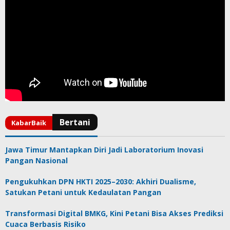
Jawa Timur Mantapkan Diri Jadi Laboratorium Inovasi
Pangan Nasional
Pengukuhkan DPN HKTI 2025–2030: Akhiri Dualisme,
Satukan Petani untuk Kedaulatan Pangan
Transformasi Digital BMKG, Kini Petani Bisa Akses Prediksi
Cuaca Berbasis Risiko