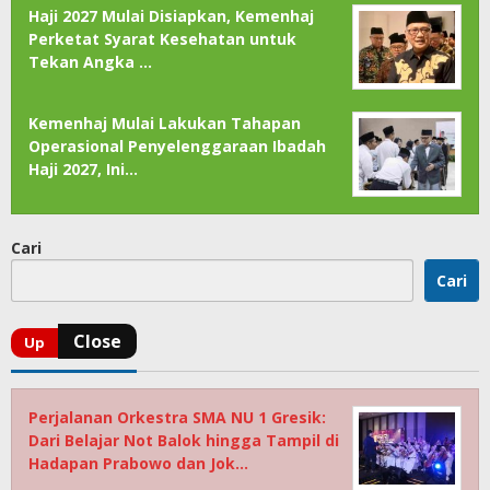
Haji 2027 Mulai Disiapkan, Kemenhaj
Perketat Syarat Kesehatan untuk
Tekan Angka …
Kemenhaj Mulai Lakukan Tahapan
Operasional Penyelenggaraan Ibadah
Haji 2027, Ini…
Cari
Cari
Perjalanan Orkestra SMA NU 1 Gresik:
Dari Belajar Not Balok hingga Tampil di
Hadapan Prabowo dan Jok…