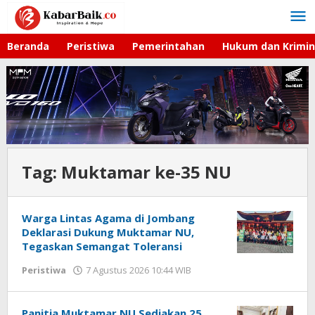
Lewati
ke
konten
Beranda
Peristiwa
Pemerintahan
Hukum dan Krimin
Tag:
Muktamar ke-35 NU
Warga Lintas Agama di Jombang
Deklarasi Dukung Muktamar NU,
Tegaskan Semangat Toleransi
Peristiwa
7 Agustus 2026 10:44 WIB
oleh
Gagah
Saputra
Panitia Muktamar NU Sediakan 25