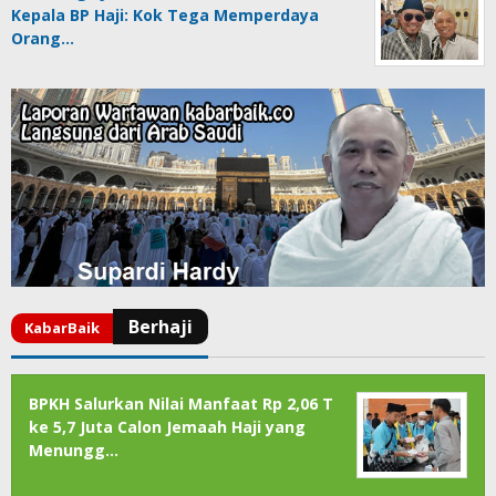
Kepala BP Haji: Kok Tega Memperdaya
Orang…
BPKH Salurkan Nilai Manfaat Rp 2,06 T
ke 5,7 Juta Calon Jemaah Haji yang
Menungg…