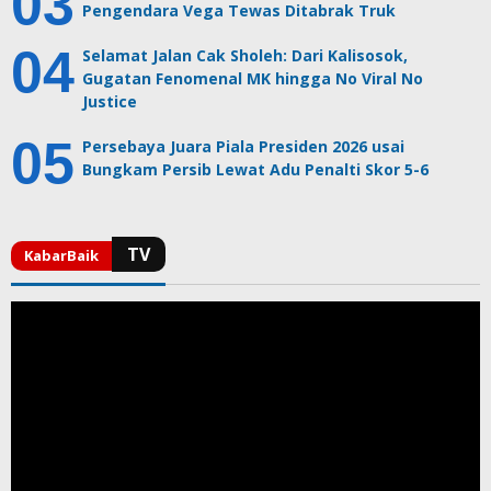
Pengendara Vega Tewas Ditabrak Truk
Selamat Jalan Cak Sholeh: Dari Kalisosok,
Gugatan Fenomenal MK hingga No Viral No
Justice
Persebaya Juara Piala Presiden 2026 usai
Bungkam Persib Lewat Adu Penalti Skor 5-6