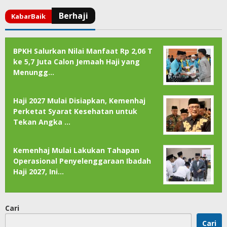
BPKH Salurkan Nilai Manfaat Rp 2,06 T
ke 5,7 Juta Calon Jemaah Haji yang
Menungg…
Haji 2027 Mulai Disiapkan, Kemenhaj
Perketat Syarat Kesehatan untuk
Tekan Angka …
Kemenhaj Mulai Lakukan Tahapan
Operasional Penyelenggaraan Ibadah
Haji 2027, Ini…
Cari
Cari