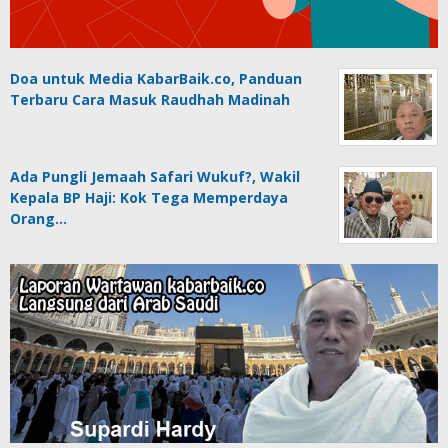
Doa untuk Media KabarBaik.co, Panduan
Terbaru Cara Masuk Raudhah Madinah
Ada Pungli Jemaah Safari Wukuf?, Wakil
Kepala BP Haji: Kok Tega Memperdaya
Orang…