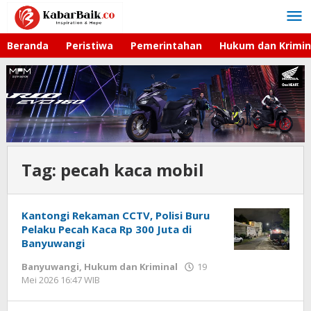
Lewati
ke
konten
Beranda
Peristiwa
Pemerintahan
Hukum dan Krimin
Tag:
pecah kaca mobil
Kantongi Rekaman CCTV, Polisi Buru
Pelaku Pecah Kaca Rp 300 Juta di
Banyuwangi
Banyuwangi
,
Hukum dan Kriminal
19
Mei 2026 16:47 WIB
oleh
Gagah
Saputra