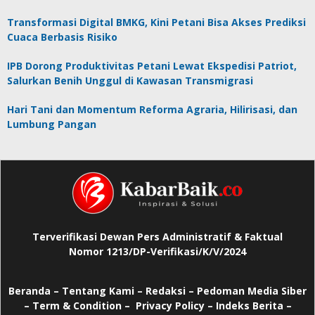
Transformasi Digital BMKG, Kini Petani Bisa Akses Prediksi
Cuaca Berbasis Risiko
IPB Dorong Produktivitas Petani Lewat Ekspedisi Patriot,
Salurkan Benih Unggul di Kawasan Transmigrasi
Hari Tani dan Momentum Reforma Agraria, Hilirisasi, dan
Lumbung Pangan
Terverifikasi Dewan Pers Administratif & Faktual
Nomor 1213/DP-Verifikasi/K/V/2024
Beranda
–
Tentang Kami –
Redaksi –
Pedoman Media Siber
–
Term & Condition –
Privacy Policy
–
Indeks Berita –