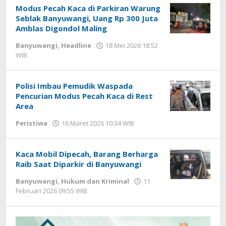
Modus Pecah Kaca di Parkiran Warung
Seblak Banyuwangi, Uang Rp 300 Juta
Amblas Digondol Maling
Banyuwangi
,
Headline
18 Mei 2026 18:52
WIB
oleh
Gagah
Saputra
Polisi Imbau Pemudik Waspada
Pencurian Modus Pecah Kaca di Rest
Area
Peristiwa
16 Maret 2026 10:34 WIB
oleh
Andika
DP
Kaca Mobil Dipecah, Barang Berharga
Raib Saat Diparkir di Banyuwangi
Banyuwangi
,
Hukum dan Kriminal
11
Februari 2026 09:55 WIB
oleh
Gagah
Saputra