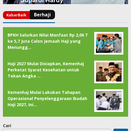
BPKH Salurkan Nilai Manfaat Rp 2,06 T
ke 5,7 Juta Calon Jemaah Haji yang
Menungg…
Haji 2027 Mulai Disiapkan, Kemenhaj
Perketat Syarat Kesehatan untuk
Tekan Angka …
Kemenhaj Mulai Lakukan Tahapan
Operasional Penyelenggaraan Ibadah
Haji 2027, Ini…
Cari