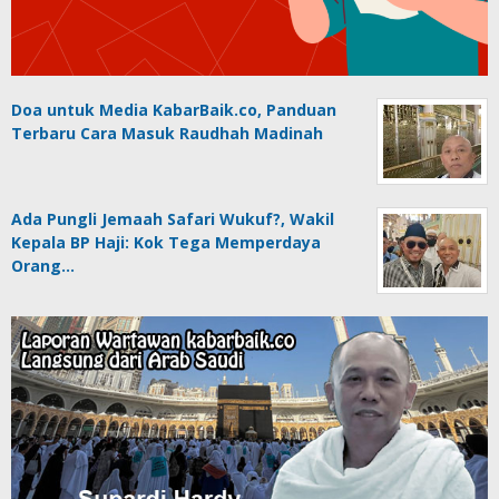
Doa untuk Media KabarBaik.co, Panduan
Terbaru Cara Masuk Raudhah Madinah
Ada Pungli Jemaah Safari Wukuf?, Wakil
Kepala BP Haji: Kok Tega Memperdaya
Orang…