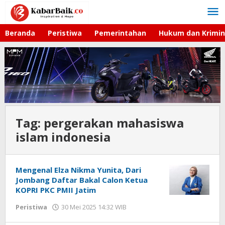
Lewati
ke
konten
Beranda
Peristiwa
Pemerintahan
Hukum dan Krimin
Tag:
pergerakan mahasiswa
islam indonesia
Mengenal Elza Nikma Yunita, Dari
Jombang Daftar Bakal Calon Ketua
KOPRI PKC PMII Jatim
Peristiwa
30 Mei 2025 14:32 WIB
oleh
Andika