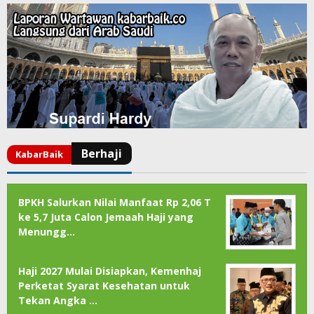
BPKH Salurkan Nilai Manfaat Rp 2,06 T
ke 5,7 Juta Calon Jemaah Haji yang
Menungg…
Haji 2027 Mulai Disiapkan, Kemenhaj
Perketat Syarat Kesehatan untuk
Tekan Angka …