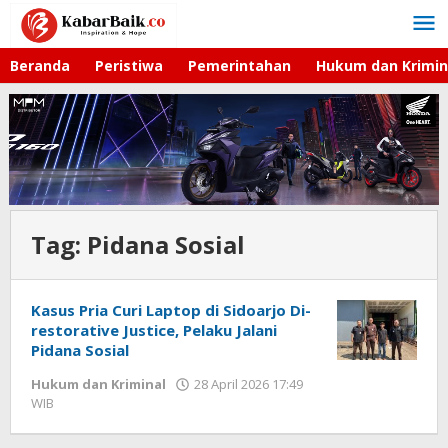
Lewati
ke
konten
Beranda
Peristiwa
Pemerintahan
Hukum dan Krimin
Tag:
Pidana Sosial
Kasus Pria Curi Laptop di Sidoarjo Di-
restorative Justice, Pelaku Jalani
Pidana Sosial
Hukum dan Kriminal
28 April 2026 17:49
WIB
oleh
Imam
WD