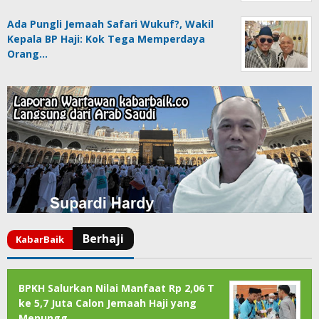
Ada Pungli Jemaah Safari Wukuf?, Wakil
Kepala BP Haji: Kok Tega Memperdaya
Orang…
BPKH Salurkan Nilai Manfaat Rp 2,06 T
ke 5,7 Juta Calon Jemaah Haji yang
Menungg…