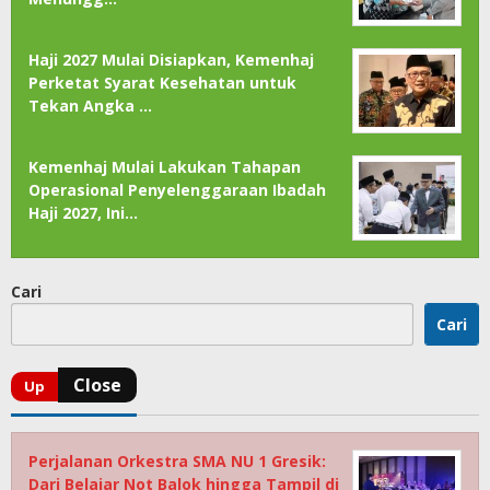
Haji 2027 Mulai Disiapkan, Kemenhaj
Perketat Syarat Kesehatan untuk
Tekan Angka …
Kemenhaj Mulai Lakukan Tahapan
Operasional Penyelenggaraan Ibadah
Haji 2027, Ini…
Cari
Cari
Perjalanan Orkestra SMA NU 1 Gresik:
Dari Belajar Not Balok hingga Tampil di