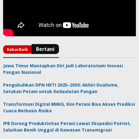
Jawa Timur Mantapkan Diri Jadi Laboratorium Inovasi
Pangan Nasional
Pengukuhkan DPN HKTI 2025–2030: Akhiri Dualisme,
Satukan Petani untuk Kedaulatan Pangan
Transformasi Digital BMKG, Kini Petani Bisa Akses Prediksi
Cuaca Berbasis Risiko
IPB Dorong Produktivitas Petani Lewat Ekspedisi Patriot,
Salurkan Benih Unggul di Kawasan Transmigrasi