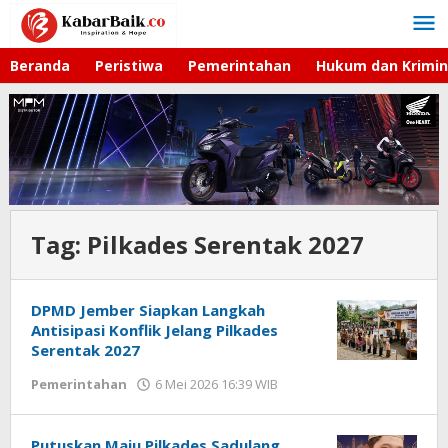
Lewati
ke
konten
Beranda
Peristiwa
Pemerintahan
Hukum dan Krimin
Tag:
Pilkades Serentak 2027
DPMD Jember Siapkan Langkah
Antisipasi Konflik Jelang Pilkades
Serentak 2027
Pemerintahan
6 Mei 2026 16:39 WIB
oleh
Gagah
Saputra
Putuskan Maju Pilkades Sadulang