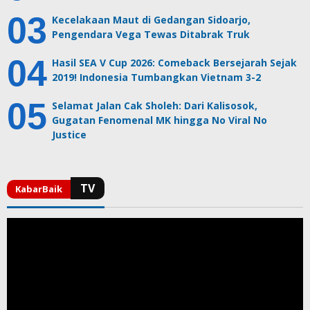
Kecelakaan Maut di Gedangan Sidoarjo,
Pengendara Vega Tewas Ditabrak Truk
Hasil SEA V Cup 2026: Comeback Bersejarah Sejak
2019! Indonesia Tumbangkan Vietnam 3-2
Selamat Jalan Cak Sholeh: Dari Kalisosok,
Gugatan Fenomenal MK hingga No Viral No
Justice