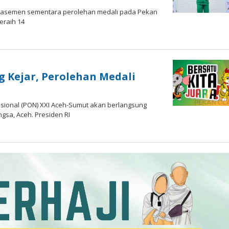
n klasemen sementara perolehan medali pada Pekan
eraih 14
g Kejar, Perolehan Medali
ional (PON) XXI Aceh-Sumut akan berlangsung
gsa, Aceh. Presiden RI
oleh
Hardy