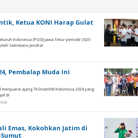
ntik, Ketua KONI Harap Gulat
luruh Indonesia (PGSI) Jawa Timur periode 2025-
 oleh Sekretaris Jendral
024, Pembalap Muda Ini
 menjuarai ajang 76 Downhill Indonesia 2024 yang
il di
 WIB
oleh
Faisal
li Emas, Kokohkan Jatim di
-Sumut