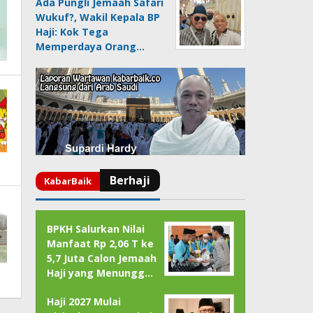
Ada Pungli Jemaah Safari
Wukuf?, Wakil Kepala BP
Haji: Kok Tega
Memperdaya Orang…
BPKH Salurkan Nilai
Manfaat Rp 2,06 T ke
5,7 Juta Calon Jemaah
Haji yang Menungg…
Haji 2027 Mulai