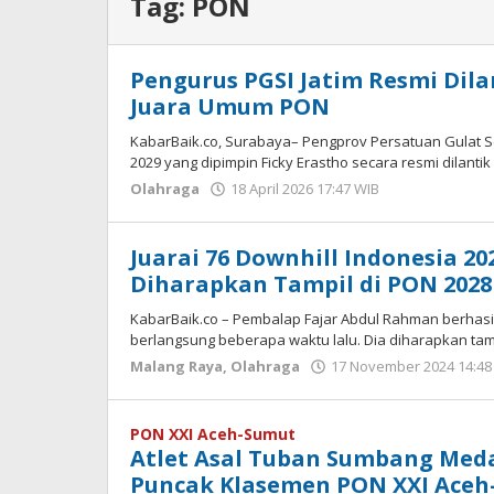
Tag:
PON
Pengurus PGSI Jatim Resmi Dila
Juara Umum PON
KabarBaik.co, Surabaya– Pengprov Persatuan Gulat Se
2029 yang dipimpin Ficky Erastho secara resmi dilantik
Olahraga
18 April 2026 17:47 WIB
oleh
Imam
WD
Juarai 76 Downhill Indonesia 2
Diharapkan Tampil di PON 2028
KabarBaik.co – Pembalap Fajar Abdul Rahman berhasil
berlangsung beberapa waktu lalu. Dia diharapkan tamp
Malang Raya
,
Olahraga
17 November 2024 14:48
PON XXI Aceh-Sumut
Atlet Asal Tuban Sumbang Meda
Puncak Klasemen PON XXI Aceh