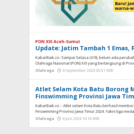
PON XXI Aceh-Sumut
Update: Jatim Tambah 1 Emas, 
KabarBaik.co- Sampai Selasa (3/9), belum ada peru
Olahraga Nasional (PON) XXI yang berlangsung di Prov
Olahraga
4 September 2024 05:51 WIB
oleh
Hardy
Atlet Selam Kota Batu Borong 
Finswimming Provinsi Jawa Ti
KabarBaik.co – Atlet selam Kota Batu berhasil membo
Finswimming Provinsi Jawa Timur 2024. Yakni tiga meda
Olahraga
6 Juni 2024 16:16 WIB
oleh
Faisal