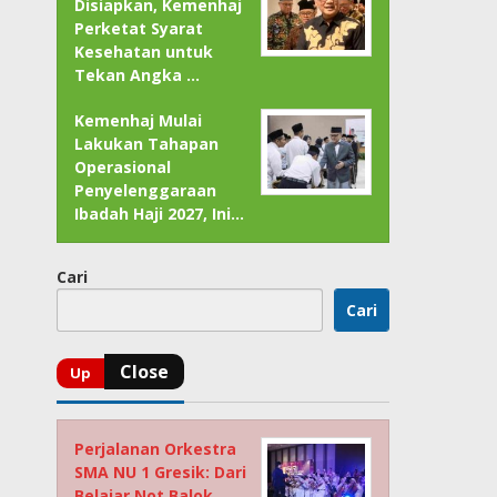
Disiapkan, Kemenhaj
Perketat Syarat
Kesehatan untuk
Tekan Angka …
Kemenhaj Mulai
Lakukan Tahapan
Operasional
Penyelenggaraan
Ibadah Haji 2027, Ini…
Cari
Cari
Perjalanan Orkestra
SMA NU 1 Gresik: Dari
Belajar Not Balok