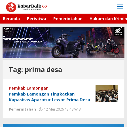
Lewati
ke
konten
Beranda
Peristiwa
Pemerintahan
Hukum dan Krimin
Tag:
prima desa
Pemkab Lamongan
Pemkab Lamongan Tingkatkan
Kapasitas Aparatur Lewat Prima Desa
Pemerintahan
12 Mei 2026 13:48 WIB
oleh
Andika
DP