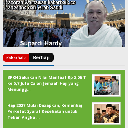
BPKH Salurkan Nilai Manfaat Rp 2,06 T
ke 5,7 Juta Calon Jemaah Haji yang
Menungg…
Haji 2027 Mulai Disiapkan, Kemenhaj
Perketat Syarat Kesehatan untuk
Tekan Angka …