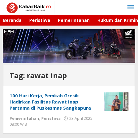
Lewati
ke
konten
Beranda
Peristiwa
Pemerintahan
Hukum dan Krimin
Tag:
rawat inap
100 Hari Kerja, Pemkab Gresik
Hadirkan Fasilitas Rawat Inap
Pertama di Puskesmas Sangkapura
Pemerintahan
,
Peristiwa
23 April 2025
08:00 WIB
oleh
Andika
DP