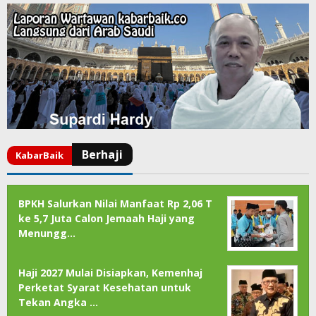
BPKH Salurkan Nilai Manfaat Rp 2,06 T
ke 5,7 Juta Calon Jemaah Haji yang
Menungg…
Haji 2027 Mulai Disiapkan, Kemenhaj
Perketat Syarat Kesehatan untuk
Tekan Angka …