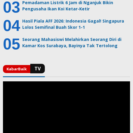
Pemadaman Listrik 6 Jam di Nganjuk Bikin
Pengusaha Ikan Koi Ketar-Ketir
Hasil Piala AFF 2026: Indonesia Gagal! Singapura
Lolos Semifinal Buah Skor 1-1
Seorang Mahasiswi Melahirkan Seorang Diri di
Kamar Kos Surabaya, Bayinya Tak Tertolong