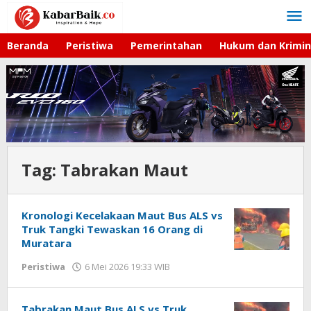
Lewati
ke
konten
Beranda
Peristiwa
Pemerintahan
Hukum dan Krimin
Tag:
Tabrakan Maut
Kronologi Kecelakaan Maut Bus ALS vs
Truk Tangki Tewaskan 16 Orang di
Muratara
Peristiwa
6 Mei 2026 19:33 WIB
oleh
Imam
WD
Tabrakan Maut Bus ALS vs Truk