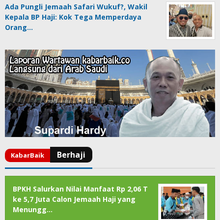
Ada Pungli Jemaah Safari Wukuf?, Wakil
Kepala BP Haji: Kok Tega Memperdaya
Orang…
BPKH Salurkan Nilai Manfaat Rp 2,06 T
ke 5,7 Juta Calon Jemaah Haji yang
Menungg…