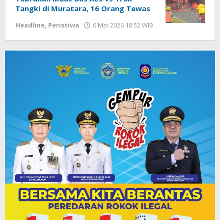
Tangki di Muratara, 16 Orang Tewas
Headline
,
Peristiwa
6 Mei 2026 18:52 WIB
oleh
Imam
WD