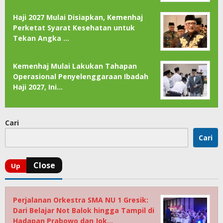
Haji 2027 Mulai Disiapkan, Kemenhaj
Perketat Syarat Kesehatan untuk
Tekan Angka …
Kemenhaj Mulai Lakukan Tahapan
Operasional Penyelenggaraan Ibadah
Haji 2027, Ini…
Cari
Cari
Perjalanan Orkestra SMA NU 1 Gresik:
Dari Belajar Not Balok hingga Tampil di
Hadapan Prabowo dan Jok…