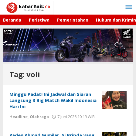
Lewati
ke
konten
Beranda
Peristiwa
Pemerintahan
Hukum dan Krimin
Tag:
voli
Minggu Padat! Ini Jadwal dan Siaran
Langsung 3 Big Match Wakil Indonesia
Hari Ini
Headline
,
Olahraga
7 Juni 2026 10:19 WIB
oleh
Hardy
Raden Ahmad Gumilar, Si Bripda yang