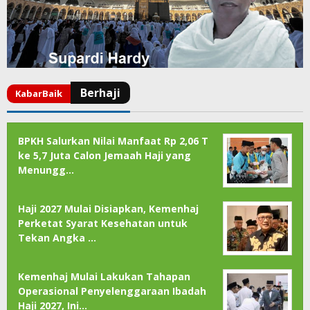
BPKH Salurkan Nilai Manfaat Rp 2,06 T
ke 5,7 Juta Calon Jemaah Haji yang
Menungg…
Haji 2027 Mulai Disiapkan, Kemenhaj
Perketat Syarat Kesehatan untuk
Tekan Angka …
Kemenhaj Mulai Lakukan Tahapan
Operasional Penyelenggaraan Ibadah
Haji 2027, Ini…