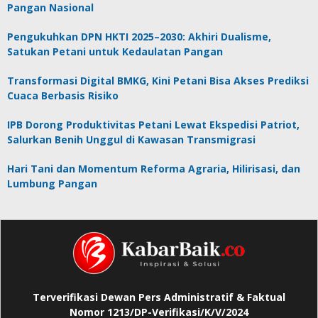
Pangan Nasional
Pengukuhkan DPN HKTI 2025–2030: Akhiri Dualisme,
Satukan Petani untuk Kedaulatan Pangan
Transformasi Digital BMKG, Kini Petani Bisa Akses Prediksi
Cuaca Berbasis Risiko
IPB Dorong Produktivitas Petani Lewat Ekspedisi Patriot,
Salurkan Benih Unggul di Kawasan Transmigrasi
Hari Tani dan Momentum Reforma Agraria, Hilirisasi, dan
Lumbung Pangan
Terverifikasi Dewan Pers Administratif & Faktual
Nomor 1213/DP-Verifikasi/K/V/2024