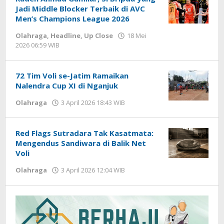
Jadi Middle Blocker Terbaik di AVC
Men’s Champions League 2026
Olahraga
,
Headline
,
Up Close
18 Mei
2026 06:59 WIB
oleh
Hardy
72 Tim Voli se-Jatim Ramaikan
Nalendra Cup XI di Nganjuk
Olahraga
3 April 2026 18:43 WIB
oleh
Imam
WD
Red Flags Sutradara Tak Kasatmata:
Mengendus Sandiwara di Balik Net
Voli
Olahraga
3 April 2026 12:04 WIB
oleh
Hardy