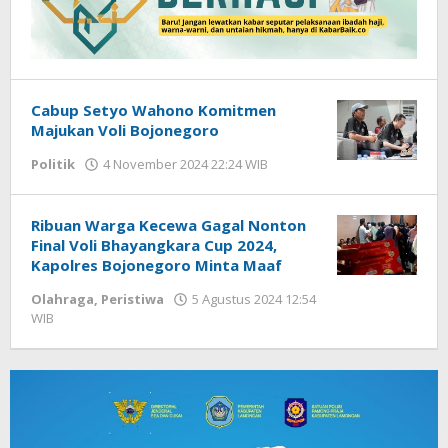
Cabup Setyo Wahono Komitmen
Majukan Voli Bojonegoro
Politik
4 November 2024 22:24 WIB
oleh
Faisal
Ribuan Warga Kecewa Gagal Nonton
Final Voli Bhayangkara Cup 2024,
Kapolres Bojonegoro Minta Maaf
Olahraga
,
Peristiwa
5 Agustus 2024 12:54
WIB
oleh
Faisal