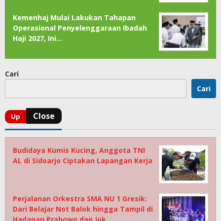
Kemenhaj Mulai Lakukan Tahapan
Operasional Penyelenggaraan Ibadah
Haji 2027, Ini…
Cari
Cari
Budidaya Kumis Kucing, Anggota TNI
AL di Sidoarjo Ciptakan Lapangan Kerja
Perjalanan Orkestra SMA NU 1 Gresik:
Dari Belajar Not Balok hingga Tampil di
Hadapan Prabowo dan Jok…