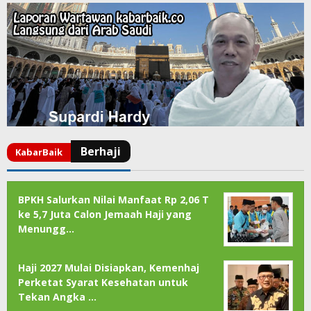
BPKH Salurkan Nilai Manfaat Rp 2,06 T
ke 5,7 Juta Calon Jemaah Haji yang
Menungg…
Haji 2027 Mulai Disiapkan, Kemenhaj
Perketat Syarat Kesehatan untuk
Tekan Angka …