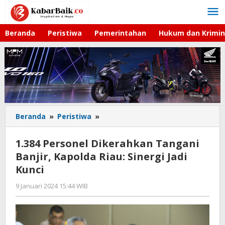
Lewati
ke
konten
Beranda
Peristiwa
Pemerintahan
Hukum dan Krimin
Beranda
»
Peristiwa
»
1.384
Personel
Dikerahkan
1.384 Personel Dikerahkan Tangani
Tangani
Banjir, Kapolda Riau: Sinergi Jadi
Banjir,
Kunci
Kapolda
Riau:
9 Januari 2024 15:44 WIB
oleh
Sinergi
Gagah
Jadi
Saputra
Kunci