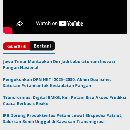
Jawa Timur Mantapkan Diri Jadi Laboratorium Inovasi
Pangan Nasional
Pengukuhkan DPN HKTI 2025–2030: Akhiri Dualisme,
Satukan Petani untuk Kedaulatan Pangan
Transformasi Digital BMKG, Kini Petani Bisa Akses Prediksi
Cuaca Berbasis Risiko
IPB Dorong Produktivitas Petani Lewat Ekspedisi Patriot,
Salurkan Benih Unggul di Kawasan Transmigrasi