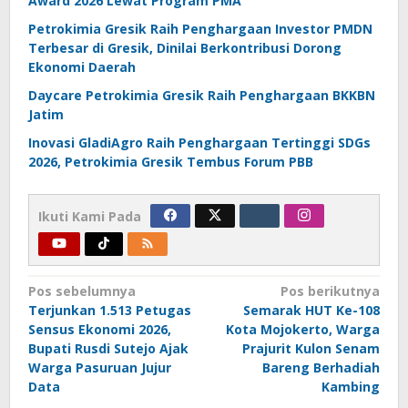
Award 2026 Lewat Program PMA
Petrokimia Gresik Raih Penghargaan Investor PMDN
Terbesar di Gresik, Dinilai Berkontribusi Dorong
Ekonomi Daerah
Daycare Petrokimia Gresik Raih Penghargaan BKKBN
Jatim
Inovasi GladiAgro Raih Penghargaan Tertinggi SDGs
2026, Petrokimia Gresik Tembus Forum PBB
Ikuti Kami Pada
Navigasi
Pos sebelumnya
Pos berikutnya
Terjunkan 1.513 Petugas
Semarak HUT Ke-108
pos
Sensus Ekonomi 2026,
Kota Mojokerto, Warga
Bupati Rusdi Sutejo Ajak
Prajurit Kulon Senam
Warga Pasuruan Jujur
Bareng Berhadiah
Data
Kambing