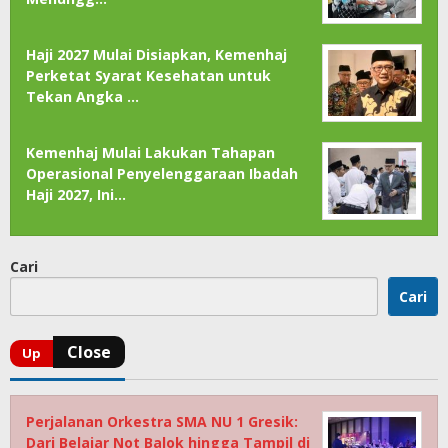
Haji 2027 Mulai Disiapkan, Kemenhaj
Perketat Syarat Kesehatan untuk
Tekan Angka …
Kemenhaj Mulai Lakukan Tahapan
Operasional Penyelenggaraan Ibadah
Haji 2027, Ini…
Cari
Cari
Perjalanan Orkestra SMA NU 1 Gresik:
Dari Belajar Not Balok hingga Tampil di