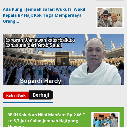
Ada Pungli Jemaah Safari Wukuf?, Wakil
Kepala BP Haji: Kok Tega Memperdaya
Orang…
BPKH Salurkan Nilai Manfaat Rp 2,06 T
ke 5,7 Juta Calon Jemaah Haji yang
Menungg…