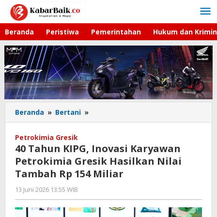
Lewati
ke
konten
Beranda
Peristiwa
Pemerintahan
Hukum dan Krimin
Beranda
»
Bertani
»
40
Tahun
KIPG,
Petrokimia Gresik
Inovasi
40 Tahun KIPG, Inovasi Karyawan
Karyawan
Petrokimia Gresik Hasilkan Nilai
Petrokimia
Tambah Rp 154 Miliar
Gresik
Hasilkan
13 Juni 2026 13:55 WIB
oleh
Nilai
Andika
Tambah
DP
Rp