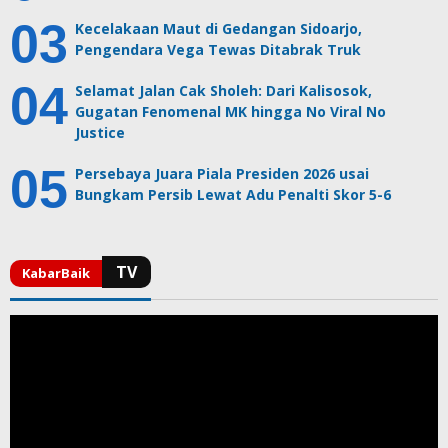
Kecelakaan Maut di Gedangan Sidoarjo,
Pengendara Vega Tewas Ditabrak Truk
Selamat Jalan Cak Sholeh: Dari Kalisosok,
Gugatan Fenomenal MK hingga No Viral No
Justice
Persebaya Juara Piala Presiden 2026 usai
Bungkam Persib Lewat Adu Penalti Skor 5-6