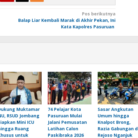
Pos berikutnya
Balap Liar Kembali Marak di Akhir Pekan, Ini
Kata Kapolres Pasuruan
Dukung Muktamar
74 Pelajar Kota
Sasar Angkutan
NU, RSUD Jombang
Pasuruan Mulai
Umum hingga
Siapkan Mini ICU
Jalani Pemusatan
Knalpot Brong,
hingga Ruang
Latihan Calon
Razia Gabungan d
Khusus untuk
Paskibraka 2026
Rejoso Nganjuk