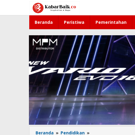
Lewati
ke
konten
Beranda
Peristiwa
Pemerintahan
Beranda
»
Pendidikan
»
Angka