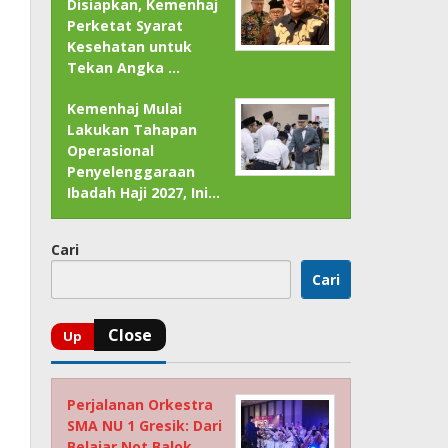
Disiapkan, Kemenhaj
Perketat Syarat
Kesehatan untuk
Tekan Angka …
Kemenhaj Mulai
Lakukan Tahapan
Operasional
Penyelenggaraan
Ibadah Haji 2027, Ini…
Cari
Cari
Perjalanan Orkestra
SMA NU 1 Gresik: Dari
Belajar Not Balok