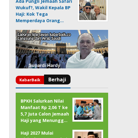
Ada Pungli Jemaah Safari
Wukuf?, Wakil Kepala BP
Haji: Kok Tega
Memperdaya Orang…
BPKH Salurkan Nilai
Manfaat Rp 2,06 T ke
5,7 Juta Calon Jemaah
Haji yang Menungg…
Haji 2027 Mulai