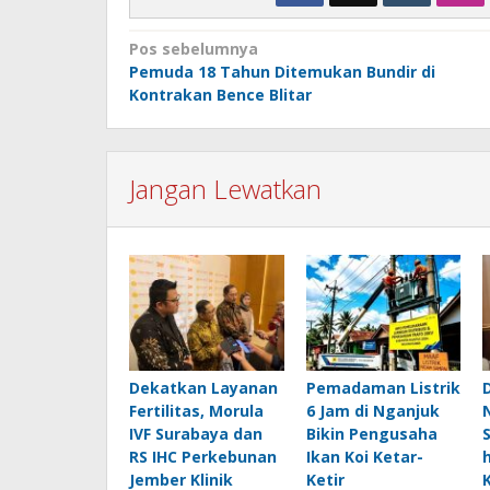
Navigasi
Pos sebelumnya
Pemuda 18 Tahun Ditemukan Bundir di
pos
Kontrakan Bence Blitar
Jangan Lewatkan
Dekatkan Layanan
Pemadaman Listrik
Fertilitas, Morula
6 Jam di Nganjuk
IVF Surabaya dan
Bikin Pengusaha
RS IHC Perkebunan
Ikan Koi Ketar-
Jember Klinik
Ketir