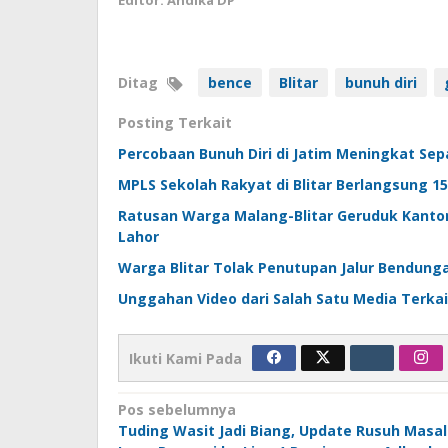
Editor: Andika DP
Ditag
bence
Blitar
bunuh diri
Posting Terkait
Percobaan Bunuh Diri di Jatim Meningkat Sep
MPLS Sekolah Rakyat di Blitar Berlangsung 15
Ratusan Warga Malang-Blitar Geruduk Kantor
Lahor
Warga Blitar Tolak Penutupan Jalur Bendungan
Unggahan Video dari Salah Satu Media Terkait
Ikuti Kami Pada
Navigasi
Pos sebelumnya
Tuding Wasit Jadi Biang, Update Rusuh Masal
pos