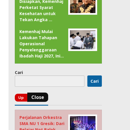
Disiapkan, Kemenhaj
Perketat Syarat
Kesehatan untuk
Tekan Angka …
Kemenhaj Mulai
Lakukan Tahapan
Operasional
Penyelenggaraan
Ibadah Haji 2027, Ini…
Cari
Cari
Perjalanan Orkestra
SMA NU 1 Gresik: Dari
Belajar Not Balok