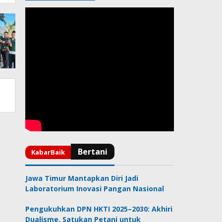
Jawa Timur Mantapkan Diri Jadi
Laboratorium Inovasi Pangan Nasional
Pengukuhkan DPN HKTI 2025–2030: Akhiri
Dualisme, Satukan Petani untuk