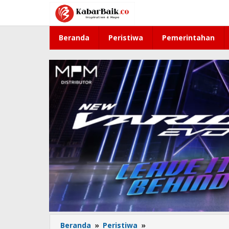
Lewati
ke
konten
Beranda
Peristiwa
Pemerintahan
Beranda
»
Peristiwa
»
Pemuda