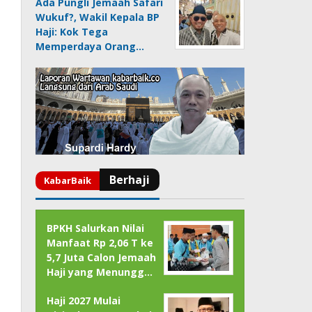
Ada Pungli Jemaah Safari
Wukuf?, Wakil Kepala BP
Haji: Kok Tega
Memperdaya Orang…
BPKH Salurkan Nilai
Manfaat Rp 2,06 T ke
5,7 Juta Calon Jemaah
Haji yang Menungg…
Haji 2027 Mulai