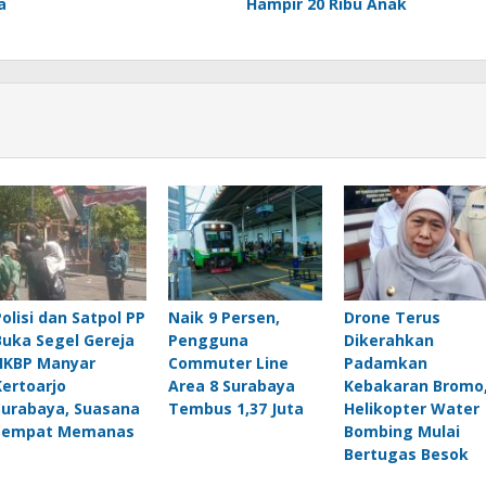
a
Hampir 20 Ribu Anak
Polisi dan Satpol PP
Naik 9 Persen,
Drone Terus
Buka Segel Gereja
Pengguna
Dikerahkan
HKBP Manyar
Commuter Line
Padamkan
Kertoarjo
Area 8 Surabaya
Kebakaran Bromo
Surabaya, Suasana
Tembus 1,37 Juta
Helikopter Water
Sempat Memanas
Bombing Mulai
Bertugas Besok