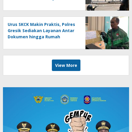
Lahan
Urus SKCK Makin Praktis, Polres
Gresik Sediakan Layanan Antar
Dokumen hingga Rumah
Pemohon
View More