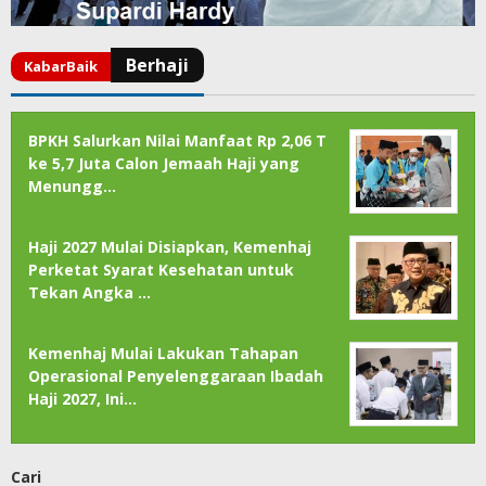
BPKH Salurkan Nilai Manfaat Rp 2,06 T
ke 5,7 Juta Calon Jemaah Haji yang
Menungg…
Haji 2027 Mulai Disiapkan, Kemenhaj
Perketat Syarat Kesehatan untuk
Tekan Angka …
Kemenhaj Mulai Lakukan Tahapan
Operasional Penyelenggaraan Ibadah
Haji 2027, Ini…
Cari