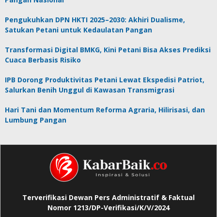
Pengukuhkan DPN HKTI 2025–2030: Akhiri Dualisme,
Satukan Petani untuk Kedaulatan Pangan
Transformasi Digital BMKG, Kini Petani Bisa Akses Prediksi
Cuaca Berbasis Risiko
IPB Dorong Produktivitas Petani Lewat Ekspedisi Patriot,
Salurkan Benih Unggul di Kawasan Transmigrasi
Hari Tani dan Momentum Reforma Agraria, Hilirisasi, dan
Lumbung Pangan
Terverifikasi Dewan Pers Administratif & Faktual
Nomor 1213/DP-Verifikasi/K/V/2024