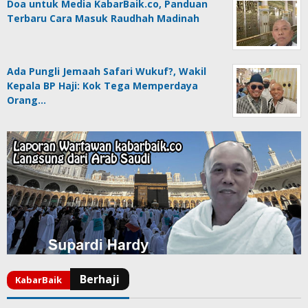
Doa untuk Media KabarBaik.co, Panduan
Terbaru Cara Masuk Raudhah Madinah
Ada Pungli Jemaah Safari Wukuf?, Wakil
Kepala BP Haji: Kok Tega Memperdaya
Orang…