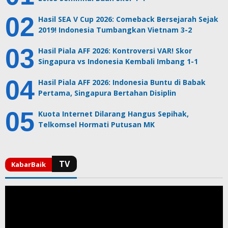
Hasil SEA V Cup 2026: Comeback Bersejarah Sejak
2019! Indonesia Tumbangkan Vietnam 3-2
Hasil Piala AFF 2026: Kontroversi VAR! Skor
Singapura vs Indonesia Kembali Imbang 1-1
Hasil Piala AFF 2026: Indonesia Buntu di Babak
Pertama, Singapura Bertahan Disiplin
Kuota Internet Dilarang Hangus Sepihak,
Telkomsel Hormati Putusan MK