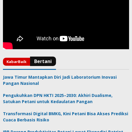
Jawa Timur Mantapkan Diri Jadi Laboratorium Inovasi
Pangan Nasional
Pengukuhkan DPN HKTI 2025–2030: Akhiri Dualisme,
Satukan Petani untuk Kedaulatan Pangan
Transformasi Digital BMKG, Kini Petani Bisa Akses Prediksi
Cuaca Berbasis Risiko
IPB Dorong Produktivitas Petani Lewat Ekspedisi Patriot,