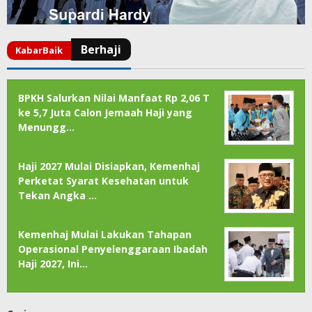
BPKH Salurkan Nilai Manfaat Rp 2,06 T
ke 5,7 Juta Calon Jemaah Haji yang
Menungg…
Haji 2027 Mulai Disiapkan, Kemenhaj
Perketat Syarat Kesehatan untuk
Tekan Angka …
Kemenhaj Mulai Lakukan Tahapan
Operasional Penyelenggaraan Ibadah
Haji 2027, Ini…