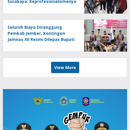
Surabaya: Keprofesionalismenya
Jadi Teladan
Seluruh Biaya Ditanggung
Pemkab Jember, Kontingen
Jamnas XII Resmi Dilepas Bupati
Gus Fawait
View More