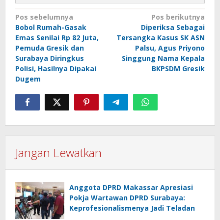
Navigasi
Pos sebelumnya
Pos berikutnya
Bobol Rumah-Gasak
Diperiksa Sebagai
pos
Emas Senilai Rp 82 Juta,
Tersangka Kasus SK ASN
Pemuda Gresik dan
Palsu, Agus Priyono
Surabaya Diringkus
Singgung Nama Kepala
Polisi, Hasilnya Dipakai
BKPSDM Gresik
Dugem
Jangan Lewatkan
Anggota DPRD Makassar Apresiasi
Pokja Wartawan DPRD Surabaya:
Keprofesionalismenya Jadi Teladan