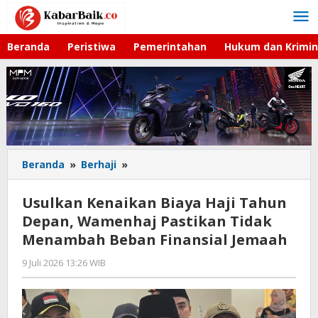
Lewati
ke
konten
Beranda
Peristiwa
Pemerintahan
Hukum dan Krimin
Beranda
»
Berhaji
»
Usulkan
Kenaikan
Biaya
Usulkan Kenaikan Biaya Haji Tahun
Haji
Depan, Wamenhaj Pastikan Tidak
Tahun
Menambah Beban Finansial Jemaah
Depan,
Wamenhaj
9 Juli 2026 13:26 WIB
oleh
Pastikan
Faisal
Tidak
Menambah
Beban