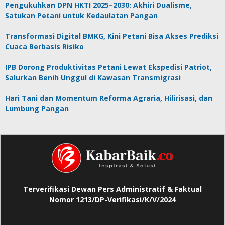
Pengukuhkan DPN HKTI 2025–2030: Akhiri Dualisme,
Satukan Petani untuk Kedaulatan Pangan
Transformasi Digital BMKG, Kini Petani Bisa Akses Prediksi
Cuaca Berbasis Risiko
IPB Dorong Produktivitas Petani Lewat Ekspedisi Patriot,
Salurkan Benih Unggul di Kawasan Transmigrasi
Hari Tani dan Momentum Reforma Agraria, Hilirisasi, dan
Lumbung Pangan
Terverifikasi Dewan Pers Administratif & Faktual
Nomor 1213/DP-Verifikasi/K/V/2024