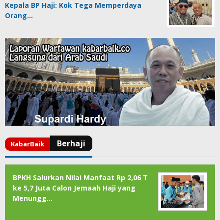
Kepala BP Haji: Kok Tega Memperdaya
Orang…
BPKH Salurkan Nilai Manfaat Rp 2,06 T
ke 5,7 Juta Calon Jemaah Haji yang
Menungg…