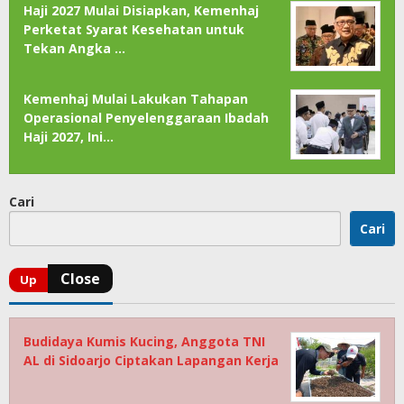
Haji 2027 Mulai Disiapkan, Kemenhaj
Perketat Syarat Kesehatan untuk
Tekan Angka …
Kemenhaj Mulai Lakukan Tahapan
Operasional Penyelenggaraan Ibadah
Haji 2027, Ini…
Cari
Cari
Budidaya Kumis Kucing, Anggota TNI
AL di Sidoarjo Ciptakan Lapangan Kerja