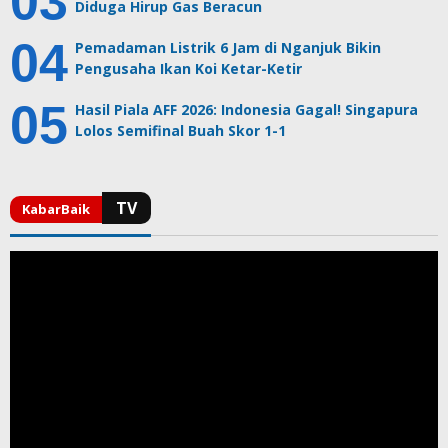
Diduga Hirup Gas Beracun
Pemadaman Listrik 6 Jam di Nganjuk Bikin
Pengusaha Ikan Koi Ketar-Ketir
Hasil Piala AFF 2026: Indonesia Gagal! Singapura
Lolos Semifinal Buah Skor 1-1