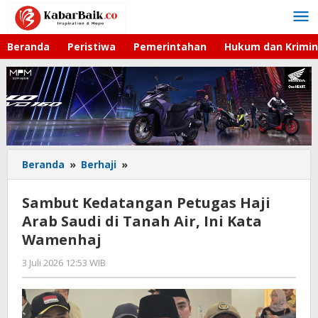
Lewati
ke
konten
Beranda
Peristiwa
Pemerintahan
Hukum dan Krimin
Beranda
»
Berhaji
»
Sambut
Kedatangan
Petugas
Sambut Kedatangan Petugas Haji
Haji
Arab Saudi di Tanah Air, Ini Kata
Arab
Wamenhaj
Saudi
di
3 Juli 2026 12:53 WIB
oleh
Tanah
Faisal
Air,
Ini
Kata