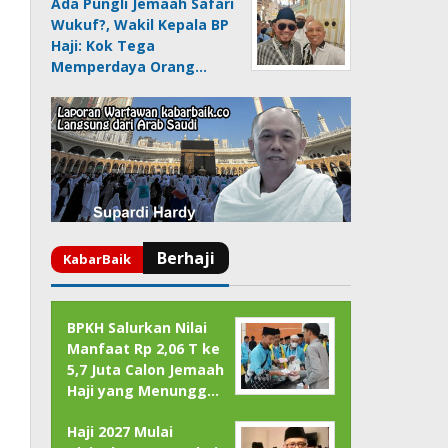
Ada Pungli Jemaah Safari
Wukuf?, Wakil Kepala BP
Haji: Kok Tega
Memperdaya Orang…
BPKH Salurkan Nilai
Manfaat Rp 2,06 T ke
5,7 Juta Calon Jemaah
Haji yang Menungg…
Haji 2027 Mulai