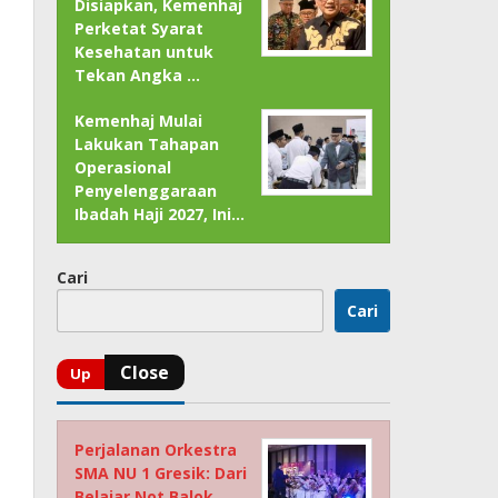
Disiapkan, Kemenhaj
Perketat Syarat
Kesehatan untuk
Tekan Angka …
Kemenhaj Mulai
Lakukan Tahapan
Operasional
Penyelenggaraan
Ibadah Haji 2027, Ini…
Cari
Cari
Perjalanan Orkestra
SMA NU 1 Gresik: Dari
Belajar Not Balok