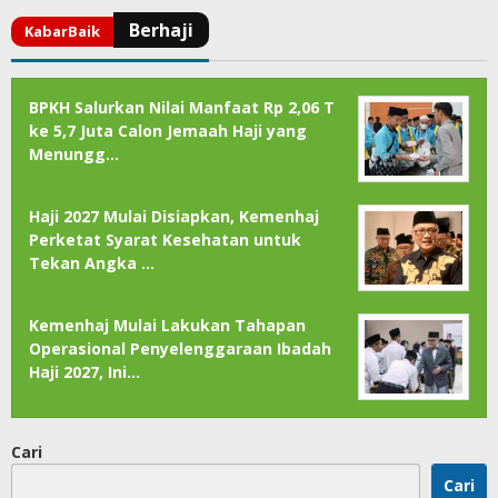
BPKH Salurkan Nilai Manfaat Rp 2,06 T
ke 5,7 Juta Calon Jemaah Haji yang
Menungg…
Haji 2027 Mulai Disiapkan, Kemenhaj
Perketat Syarat Kesehatan untuk
Tekan Angka …
Kemenhaj Mulai Lakukan Tahapan
Operasional Penyelenggaraan Ibadah
Haji 2027, Ini…
Cari
Cari