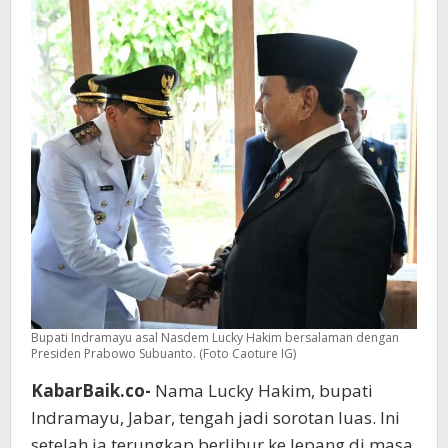
Izin,
Bupati
Indramayu
Dapat
Sorotan
Bupati Indramayu asal Nasdem Lucky Hakim bersalaman dengan
Presiden Prabowo Subuanto. (Foto Caoture IG)
KabarBaik.co-
Nama Lucky Hakim, bupati
Indramayu, Jabar, tengah jadi sorotan luas. Ini
setelah ia terungkap berlibur ke Jepang di masa