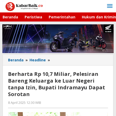
Lewati
ke
konten
Beranda
Peristiwa
Pemerintahan
Hukum dan Krimin
Beranda
»
Headline
»
Berharta
Rp
10,7
Berharta Rp 10,7 Miliar, Pelesiran
Miliar,
Bareng Keluarga ke Luar Negeri
Pelesiran
tanpa Izin, Bupati Indramayu Dapat
Bareng
Keluarga
Sorotan
ke
8 April 2025 12:30 WIB
oleh
Luar
Hardy
Negeri
tanpa