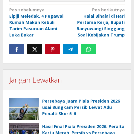
Navigasi
Pos sebelumnya
Pos berikutnya
Elpiji Meledak, 4 Pegawai
Halal Bihalal di Hari
pos
Rumah Makan Kebuli
Pertama Kerja, Bupati
Tarim Pasuruan Alami
Banyuwangi Singgung
Luka Bakar
Soal Kebijakan Trump
Jangan Lewatkan
Persebaya Juara Piala Presiden 2026
usai Bungkam Persib Lewat Adu
Penalti Skor 5-6
Hasil Final Piala Presiden 2026: Peralta
Kartu Merah, Persib vs Persebaya