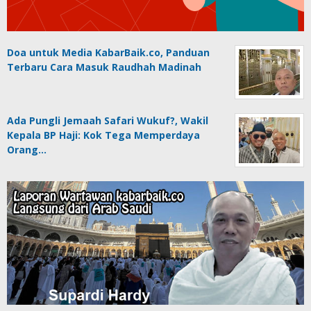
Doa untuk Media KabarBaik.co, Panduan
Terbaru Cara Masuk Raudhah Madinah
Ada Pungli Jemaah Safari Wukuf?, Wakil
Kepala BP Haji: Kok Tega Memperdaya
Orang…