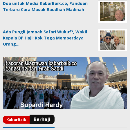
Doa untuk Media KabarBaik.co, Panduan
Terbaru Cara Masuk Raudhah Madinah
Ada Pungli Jemaah Safari Wukuf?, Wakil
Kepala BP Haji: Kok Tega Memperdaya
Orang…