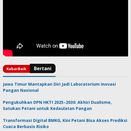
Jawa Timur Mantapkan Diri Jadi Laboratorium Inovasi
Pangan Nasional
Pengukuhkan DPN HKTI 2025–2030: Akhiri Dualisme,
Satukan Petani untuk Kedaulatan Pangan
Transformasi Digital BMKG, Kini Petani Bisa Akses Prediksi
Cuaca Berbasis Risiko