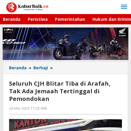
Lewati
ke
konten
Beranda
Peristiwa
Pemerintahan
Hukum dan Krimin
Beranda
»
Berhaji
»
Seluruh
CJH
Blitar
Seluruh CJH Blitar Tiba di Arafah,
Tiba
Tak Ada Jemaah Tertinggal di
di
Pemondokan
Arafah,
Tak
26 Mei 2026 17:26 WIB
oleh
Ada
Imam
Jemaah
WD
Tertinggal
di