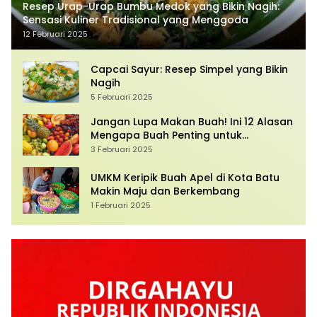
Resep Urap-Urap Bumbu Medok yang Bikin Nagih:
Sensasi Kuliner Tradisional yang Menggoda
12 Februari 2025
Capcai Sayur: Resep Simpel yang Bikin
Nagih
5 Februari 2025
Jangan Lupa Makan Buah! Ini 12 Alasan
Mengapa Buah Penting untuk
Kesehatan Anda
3 Februari 2025
UMKM Keripik Buah Apel di Kota Batu
Makin Maju dan Berkembang
1 Februari 2025