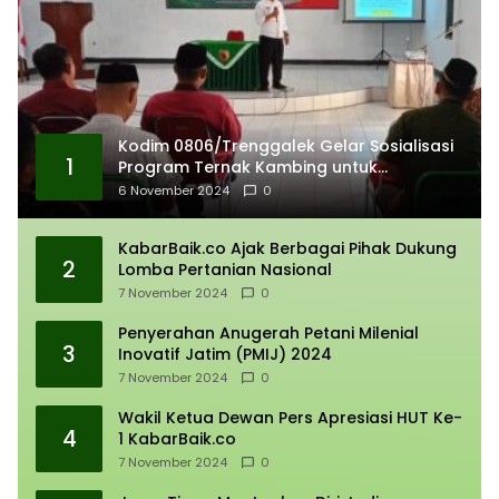
Kodim 0806/Trenggalek Gelar Sosialisasi
1
Program Ternak Kambing untuk
Kemandirian Ekonomi
6 November 2024
0
KabarBaik.co Ajak Berbagai Pihak Dukung
2
Lomba Pertanian Nasional
7 November 2024
0
Penyerahan Anugerah Petani Milenial
3
Inovatif Jatim (PMIJ) 2024
7 November 2024
0
Wakil Ketua Dewan Pers Apresiasi HUT Ke-
4
1 KabarBaik.co
7 November 2024
0