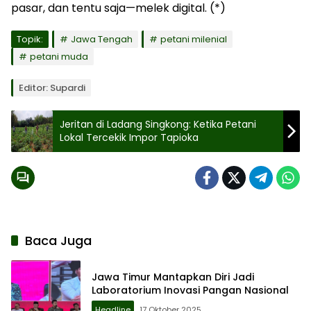
pasar, dan tentu saja—melek digital. (*)
Topik:
Jawa Tengah
petani milenial
petani muda
Editor: Supardi
Jeritan di Ladang Singkong: Ketika Petani
Lokal Tercekik Impor Tapioka
Baca Juga
Jawa Timur Mantapkan Diri Jadi
Laboratorium Inovasi Pangan Nasional
Headline
17 Oktober 2025