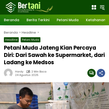
Langsung
ke
konten
Beranda
Berita Terkini
Petani Muda
Ketahanan 
Beranda
Headline
Headline
Petani Muda
Petani Muda Jateng Kian Percaya
Diri: Dari Sawah ke Supermarket, dari
Ladang ke Medsos
Hardy
2 Min Baca
24 Agustus 2025