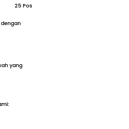
25 Pos
h dengan
wah yang
ami: