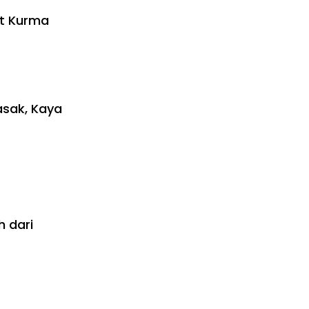
at Kurma
asak, Kaya
 dari