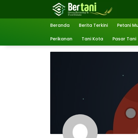
Langsung
ke
konten
Beranda
Berita Terkini
Petani M
Perikanan
Tani Kota
Pasar Tani