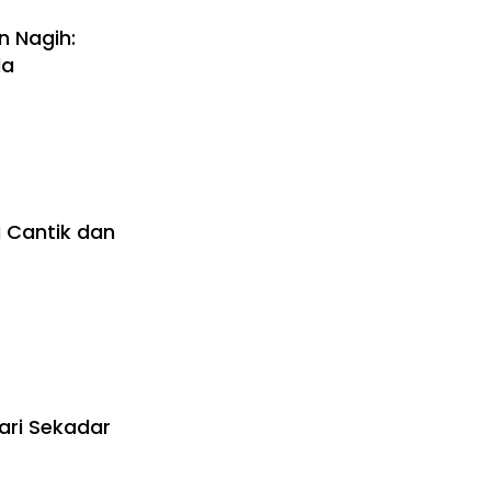
 Nagih:
da
i Cantik dan
ari Sekadar