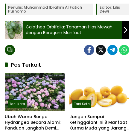
Penulis: Muhammad Ibrahim Al Fatich
Editor: Lilis
Purnomo
Dewi
Calathea Orbifolia: Tanaman Hias Mewah
dengan Beragam Manfaat
Pos Terkait
Tani Kota
Tani Kota
Ubah Warna Bunga
Jangan Sampai
Hydrangea Secara Alami:
Ketinggalan! Ini 8 Manfaat
Panduan Langkah Demi
Kurma Muda yang Jarang
Langkah
Diketahui