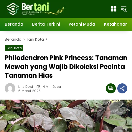
Langsung
ke
konten
Beranda
Berita Terkini
Petani Muda
Ketahanan 
Beranda
Tani Kota
Tani Kota
Philodendron Pink Princess: Tanaman
Mewah yang Wajib Dikoleksi Pecinta
Tanaman Hias
Lilis Dewi
4 Min Baca
6 Maret 2025