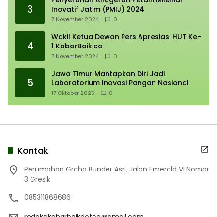
3
Inovatif Jatim (PMIJ) 2024
7 November 2024
0
Wakil Ketua Dewan Pers Apresiasi HUT Ke-
4
1 KabarBaik.co
7 November 2024
0
Jawa Timur Mantapkan Diri Jadi
5
Laboratorium Inovasi Pangan Nasional
17 Oktober 2025
0
Kontak
Perumahan Graha Bunder Asri, Jalan Emerald VI Nomor
3 Gresik
085311868686
redaksikabarbaikdotco@gmail.com