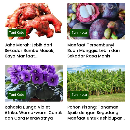
Tani Kota
Tani Kota
Jahe Merah: Lebih dari
Manfaat Tersembunyi
Sekadar Bumbu Masak,
Buah Manggis: Lebih dari
Kaya Manfaat
Sekadar Rasa Manis
Tersembunyi
Tani Kota
Tani Kota
Rahasia Bunga Violet
Pohon Pisang: Tanaman
Afrika: Warna-warni Cantik
Ajaib dengan Segudang
dan Cara Merawatnya
Manfaat untuk Kehidupan
Sehari-hari