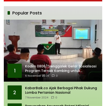
Popular Posts
Kodim 0806/Trenggalek Gelar Sosialisasi
1
Program Ternak Kambing untuk
Kemandirian Ekonomi
6 November 2024
0
KabarBaik.co Ajak Berbagai Pihak Dukung
2
Lomba Pertanian Nasional
7 November 2024
0
Penyerahan Anugerah Petani Milenial