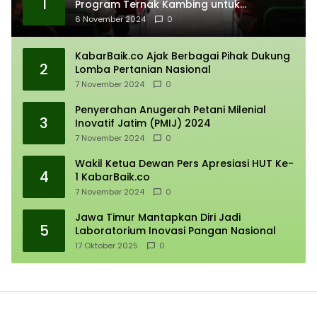
1
Program Ternak Kambing untuk
Kemandirian Ekonomi
6 November 2024
0
KabarBaik.co Ajak Berbagai Pihak Dukung
2
Lomba Pertanian Nasional
7 November 2024
0
Penyerahan Anugerah Petani Milenial
3
Inovatif Jatim (PMIJ) 2024
7 November 2024
0
Wakil Ketua Dewan Pers Apresiasi HUT Ke-
4
1 KabarBaik.co
7 November 2024
0
Jawa Timur Mantapkan Diri Jadi
5
Laboratorium Inovasi Pangan Nasional
17 Oktober 2025
0