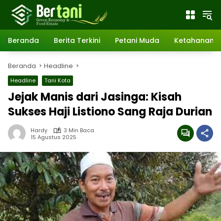
Langsung
ke
konten
Beranda
Berita Terkini
Petani Muda
Ketahanan 
Beranda
Headline
Headline
Tani Kota
Jejak Manis dari Jasinga: Kisah
Sukses Haji Listiono Sang Raja Durian
Hardy
3 Min Baca
15 Agustus 2025