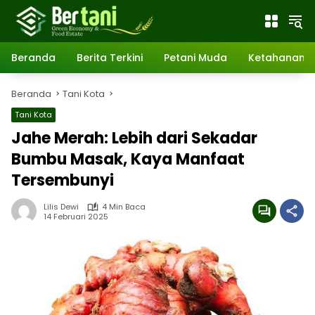
Langsung
ke
konten
Beranda
Berita Terkini
Petani Muda
Ketahanan 
Beranda
Tani Kota
Tani Kota
Jahe Merah: Lebih dari Sekadar
Bumbu Masak, Kaya Manfaat
Tersembunyi
Lilis Dewi
4 Min Baca
14 Februari 2025