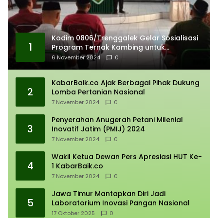
Kodim 0806/Trenggalek Gelar Sosialisasi
1
Program Ternak Kambing untuk
Kemandirian Ekonomi
6 November 2024
0
KabarBaik.co Ajak Berbagai Pihak Dukung
2
Lomba Pertanian Nasional
7 November 2024
0
Penyerahan Anugerah Petani Milenial
3
Inovatif Jatim (PMIJ) 2024
7 November 2024
0
Wakil Ketua Dewan Pers Apresiasi HUT Ke-
4
1 KabarBaik.co
7 November 2024
0
Jawa Timur Mantapkan Diri Jadi
5
Laboratorium Inovasi Pangan Nasional
17 Oktober 2025
0