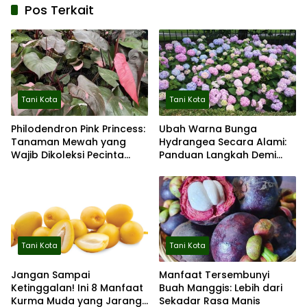
Pos Terkait
Tani Kota
Tani Kota
Philodendron Pink Princess:
Ubah Warna Bunga
Tanaman Mewah yang
Hydrangea Secara Alami:
Wajib Dikoleksi Pecinta
Panduan Langkah Demi
Tanaman Hias
Langkah
Tani Kota
Tani Kota
Jangan Sampai
Manfaat Tersembunyi
Ketinggalan! Ini 8 Manfaat
Buah Manggis: Lebih dari
Kurma Muda yang Jarang
Sekadar Rasa Manis