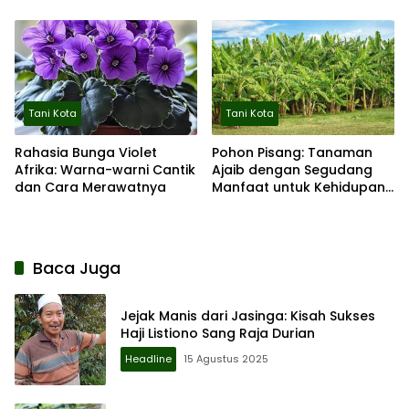
Diketahui
Tani Kota
Tani Kota
Rahasia Bunga Violet
Pohon Pisang: Tanaman
Afrika: Warna-warni Cantik
Ajaib dengan Segudang
dan Cara Merawatnya
Manfaat untuk Kehidupan
Sehari-hari
Baca Juga
Jejak Manis dari Jasinga: Kisah Sukses
Haji Listiono Sang Raja Durian
Headline
15 Agustus 2025