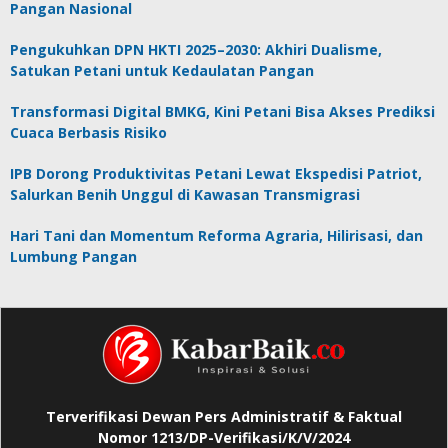
Pangan Nasional
Pengukuhkan DPN HKTI 2025–2030: Akhiri Dualisme,
Satukan Petani untuk Kedaulatan Pangan
Transformasi Digital BMKG, Kini Petani Bisa Akses Prediksi
Cuaca Berbasis Risiko
IPB Dorong Produktivitas Petani Lewat Ekspedisi Patriot,
Salurkan Benih Unggul di Kawasan Transmigrasi
Hari Tani dan Momentum Reforma Agraria, Hilirisasi, dan
Lumbung Pangan
Terverifikasi Dewan Pers Administratif & Faktual
Nomor 1213/DP-Verifikasi/K/V/2024