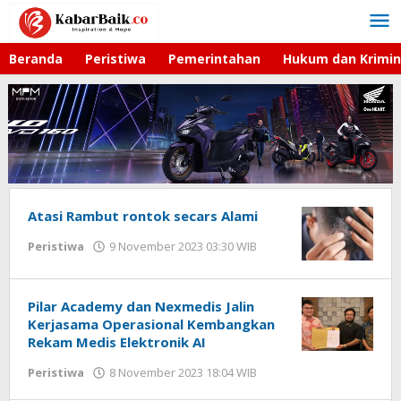
Lewati
ke
konten
Beranda
Peristiwa
Pemerintahan
Hukum dan Krimin
Atasi Rambut rontok secars Alami
Peristiwa
9 November 2023 03:30 WIB
oleh
Kurniawan
Kabarbaik.co
Pilar Academy dan Nexmedis Jalin
Kerjasama Operasional Kembangkan
Rekam Medis Elektronik AI
Peristiwa
8 November 2023 18:04 WIB
oleh
Hardy