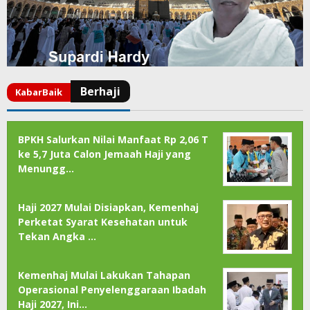
BPKH Salurkan Nilai Manfaat Rp 2,06 T
ke 5,7 Juta Calon Jemaah Haji yang
Menungg…
Haji 2027 Mulai Disiapkan, Kemenhaj
Perketat Syarat Kesehatan untuk
Tekan Angka …
Kemenhaj Mulai Lakukan Tahapan
Operasional Penyelenggaraan Ibadah
Haji 2027, Ini…