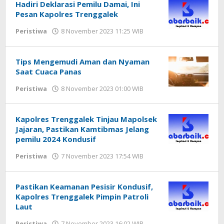
Hadiri Deklarasi Pemilu Damai, Ini
Pesan Kapolres Trenggalek
Peristiwa
8 November 2023 11:25 WIB
oleh
Kabar
Baik
02
Tips Mengemudi Aman dan Nyaman
Saat Cuaca Panas
Peristiwa
8 November 2023 01:00 WIB
oleh
Kurniawan
Kabarbaik.co
Kapolres Trenggalek Tinjau Mapolsek
Jajaran, Pastikan Kamtibmas Jelang
pemilu 2024 Kondusif
Peristiwa
7 November 2023 17:54 WIB
oleh
Kabar
Baik
02
Pastikan Keamanan Pesisir Kondusif,
Kapolres Trenggalek Pimpin Patroli
Laut
Peristiwa
7 November 2023 16:02 WIB
oleh