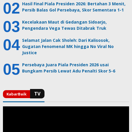
Hasil Final Piala Presiden 2026: Bertahan 3 Menit,
Persib Balas Gol Persebaya, Skor Sementara 1-1
Kecelakaan Maut di Gedangan Sidoarjo,
Pengendara Vega Tewas Ditabrak Truk
Selamat Jalan Cak Sholeh: Dari Kalisosok,
Gugatan Fenomenal MK hingga No Viral No
Justice
Persebaya Juara Piala Presiden 2026 usai
Bungkam Persib Lewat Adu Penalti Skor 5-6