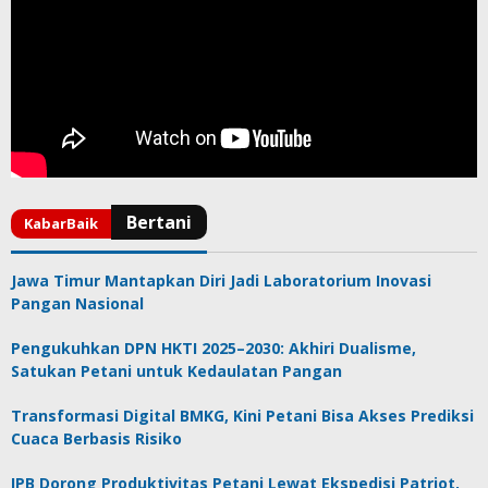
Jawa Timur Mantapkan Diri Jadi Laboratorium Inovasi
Pangan Nasional
Pengukuhkan DPN HKTI 2025–2030: Akhiri Dualisme,
Satukan Petani untuk Kedaulatan Pangan
Transformasi Digital BMKG, Kini Petani Bisa Akses Prediksi
Cuaca Berbasis Risiko
IPB Dorong Produktivitas Petani Lewat Ekspedisi Patriot,